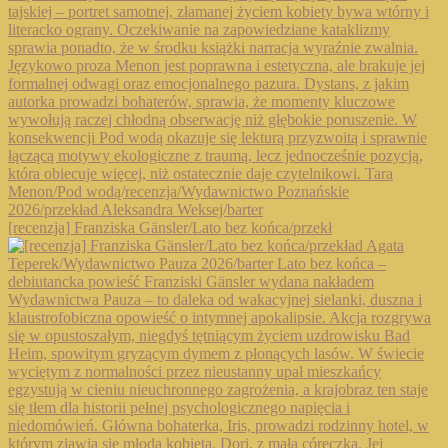
[recenzja] Franziska Gänsler/Lato bez końca/przekł