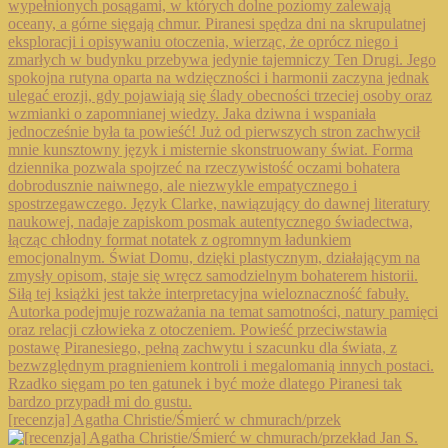
[recenzja] Agatha Christie/Śmierć w chmurach/przek