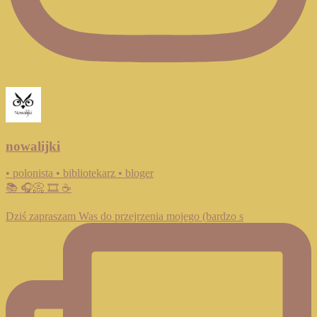
nowalijki
• polonista • bibliotekarz • bloger
📚 🎧📀 🎞️ ☕️
Dziś zapraszam Was do przejrzenia mojego (bardzo s