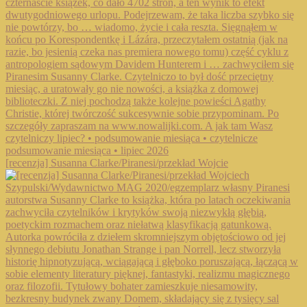
[recenzja] Susanna Clarke/Piranesi/przekład Wojcie