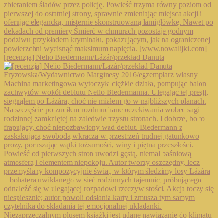
[recenzja] Nelio Biedermann/Lázár/przekład Danuta