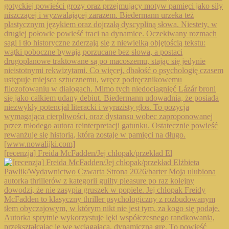
[recenzja] Freida McFadden/Jej chłopak/przekład El