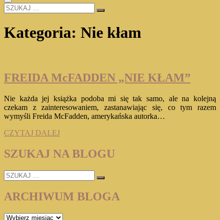
SZUKAJ
…
Kategoria:
Nie kłam
FREIDA McFADDEN „NIE KŁAM”
Nie każda jej książka podoba mi się tak samo, ale na kolejną
czekam z zainteresowaniem, zastanawiając się, co tym razem
wymyśli Freida McFadden, amerykańska autorka…
FREIDA
CZYTAJ DALEJ
McFADDEN
„NIE
SZUKAJ NA BLOGU
KŁAM”
SZUKAJ
…
ARCHIWUM BLOGA
ARCHIWUM