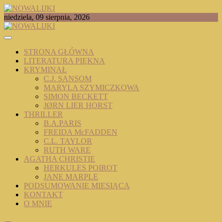
Skip
to
TOMASZ RADOCHOŃSKI PISZE O KSIĄŻKACH
niedziela, 09 sierpnia, 2026
content
NOWALIJKI
STRONA GŁÓWNA
LITERATURA PIĘKNA
KRYMINAŁ
C.J. SANSOM
MARYLA SZYMICZKOWA
SIMON BECKETT
JØRN LIER HORST
THRILLER
B.A.PARIS
FREIDA McFADDEN
C.L. TAYLOR
RUTH WARE
AGATHA CHRISTIE
HERKULES POIROT
JANE MARPLE
PODSUMOWANIE MIESIĄCA
KONTAKT
O MNIE