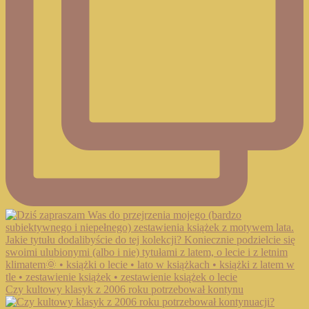
Czy kultowy klasyk z 2006 roku potrzebował kontynu