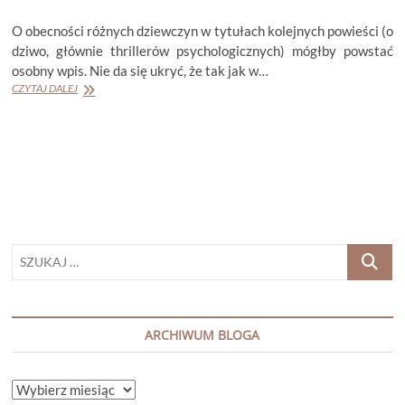
O obecności różnych dziewczyn w tytułach kolejnych powieści (o
dziwo, głównie thrillerów psychologicznych) mógłby powstać
osobny wpis. Nie da się ukryć, że tak jak w…
MICHELLE
CZYTAJ DALEJ
FRANCES
„TA
DZIEWCZYNA”
SZUKAJ
…
ARCHIWUM BLOGA
ARCHIWUM