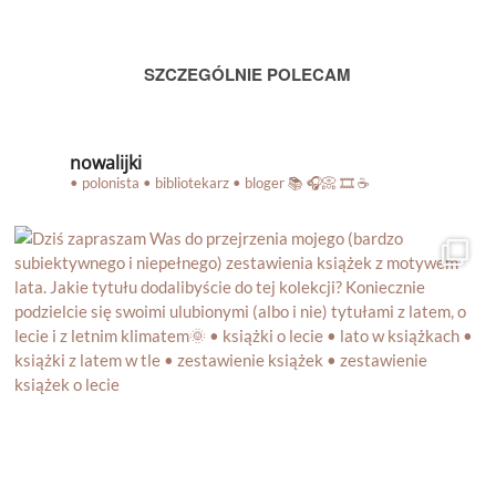
BLOGA
SZCZEGÓLNIE POLECAM
nowalijki
• polonista • bibliotekarz • bloger
📚 🎧📀 🎞️ ☕️