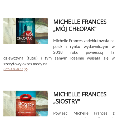
FRANCES
„PLAC
ZABAW”
MICHELLE FRANCES
„MÓJ CHŁOPAK”
Michelle Frances zadebiutowała na
polskim rynku wydawniczym w
2018 roku powieścią Ta
dziewczyna (tutaj) i tym samym idealnie wpisała się w
szczytowy okres mody na…
MICHELLE
CZYTAJ DALEJ
FRANCES
„MÓJ
CHŁOPAK”
MICHELLE FRANCES
„SIOSTRY”
Powieści Michelle Frances z