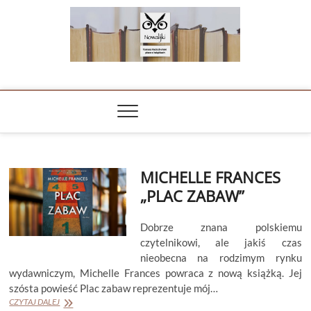
Skip
to
content
NOWALIJKI
TOMASZ RADOCHOŃSKI PISZE O KSIĄŻKACH
MICHELLE FRANCES
„PLAC ZABAW”
Dobrze znana polskiemu
czytelnikowi, ale jakiś czas
nieobecna na rodzimym rynku
wydawniczym, Michelle Frances powraca z nową książką. Jej
szósta powieść Plac zabaw reprezentuje mój…
MICHELLE
CZYTAJ DALEJ