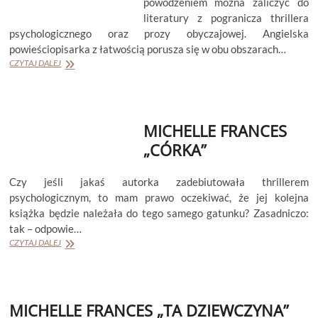
powodzeniem można zaliczyć do
literatury z pogranicza thrillera
psychologicznego oraz prozy obyczajowej. Angielska
powieściopisarka z łatwością porusza się w obu obszarach…
MICHELLE
CZYTAJ DALEJ
FRANCES
„SIOSTRY”
MICHELLE FRANCES
„CÓRKA”
Czy jeśli jakaś autorka zadebiutowała thrillerem
psychologicznym, to mam prawo oczekiwać, że jej kolejna
książka będzie należała do tego samego gatunku? Zasadniczo:
tak – odpowie…
MICHELLE
CZYTAJ DALEJ
FRANCES
„CÓRKA”
MICHELLE FRANCES „TA DZIEWCZYNA”