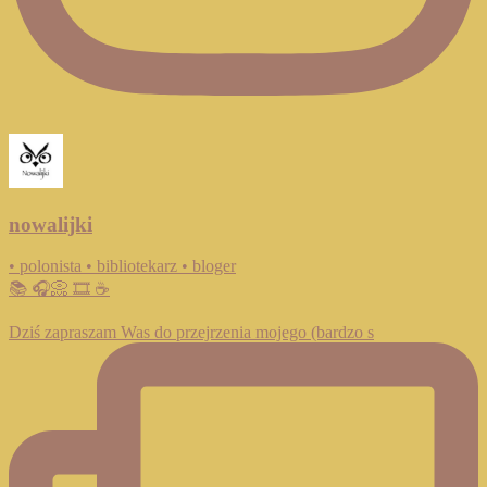
nowalijki
• polonista • bibliotekarz • bloger
📚 🎧📀 🎞️ ☕️
Dziś zapraszam Was do przejrzenia mojego (bardzo s