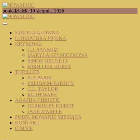
Skip
to
TOMASZ RADOCHOŃSKI PISZE O KSIĄŻKACH
poniedziałek, 10 sierpnia, 2026
content
NOWALIJKI
STRONA GŁÓWNA
LITERATURA PIĘKNA
KRYMINAŁ
C.J. SANSOM
MARYLA SZYMICZKOWA
SIMON BECKETT
JØRN LIER HORST
THRILLER
B.A.PARIS
FREIDA McFADDEN
C.L. TAYLOR
RUTH WARE
AGATHA CHRISTIE
HERKULES POIROT
JANE MARPLE
PODSUMOWANIE MIESIĄCA
KONTAKT
O MNIE