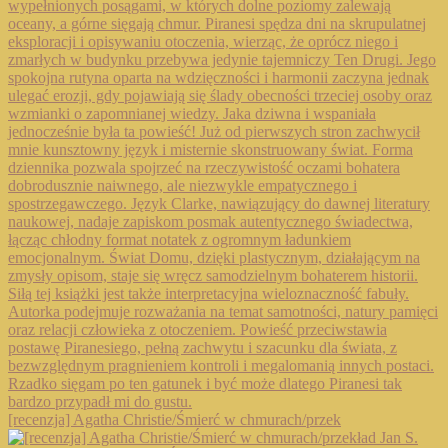
[recenzja] Agatha Christie/Śmierć w chmurach/przek