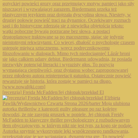
[recenzja] Freida McFadden/Jej chłopak/przekład El