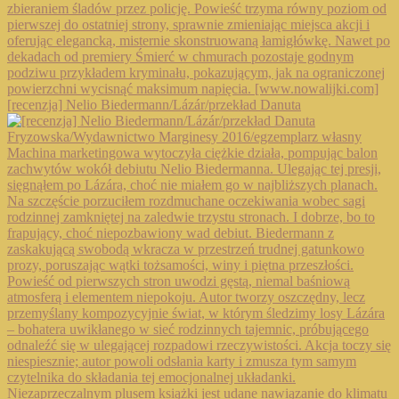
[recenzja] Nelio Biedermann/Lázár/przekład Danuta