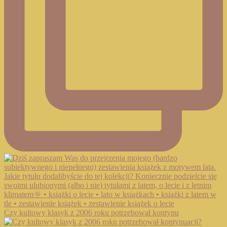
Czy kultowy klasyk z 2006 roku potrzebował kontynu