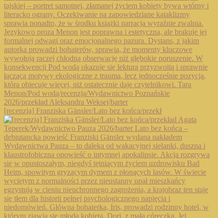
[recenzja] Franziska Gänsler/Lato bez końca/przekł