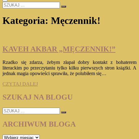
SZUKAJ
…
Kategoria:
Męczennik!
KAVEH AKBAR „MĘCZENNIK!”
Rzadko się zdarza, żebym złapał dobry kontakt z bohaterem
literackim po przeczytaniu tylko kilku pierwszych stron książki. A
jednak magia opowieści sprawiła, że polubiłem się…
KAVEH
CZYTAJ DALEJ
AKBAR
„MĘCZENNIK!”
SZUKAJ NA BLOGU
SZUKAJ
…
ARCHIWUM BLOGA
ARCHIWUM