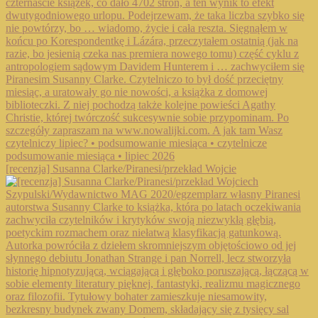
[recenzja] Susanna Clarke/Piranesi/przekład Wojcie