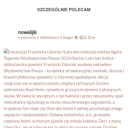
SZCZEGÓLNIE POLECAM
nowalijki
• polonista • bibliotekarz • bloger
📚 🎧📀 🎞️ ☕️