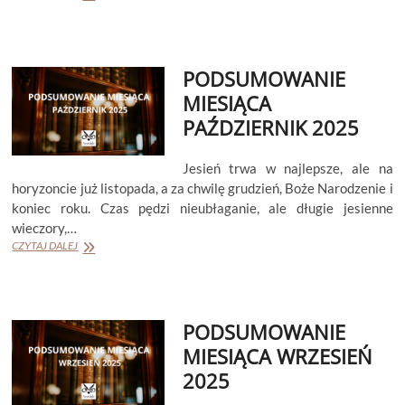
PODSUMOWANIE
2025
ROKU
PODSUMOWANIE
MIESIĄCA
PAŹDZIERNIK 2025
Jesień trwa w najlepsze, ale na
horyzoncie już listopada, a za chwilę grudzień, Boże Narodzenie i
koniec roku. Czas pędzi nieubłaganie, ale długie jesienne
wieczory,…
PODSUMOWANIE
CZYTAJ DALEJ
MIESIĄCA
PAŹDZIERNIK
2025
PODSUMOWANIE
MIESIĄCA WRZESIEŃ
2025