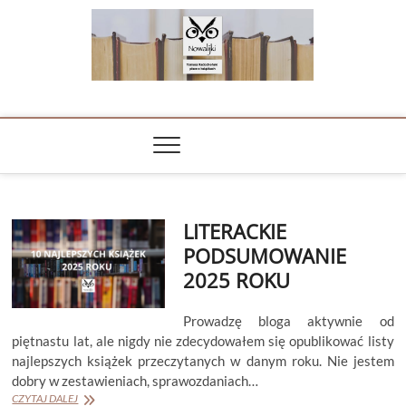
Skip
to
content
NOWALIJKI
TOMASZ RADOCHOŃSKI PISZE O KSIĄŻKACH
LITERACKIE
PODSUMOWANIE
2025 ROKU
Prowadzę bloga aktywnie od
piętnastu lat, ale nigdy nie zdecydowałem się opublikować listy
najlepszych książek przeczytanych w danym roku. Nie jestem
dobry w zestawieniach, sprawozdaniach…
LITERACKIE
CZYTAJ DALEJ