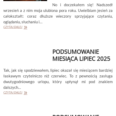
No i doczekałem się! Nadszedł
wrzesień a z nim moja ulubiona pora roku. Uwielbiam jesień za
całokształt: coraz dłuższe wieczory sprzyjające czytaniu,
oglądaniu, słuchaniu i…
PODSUMOWANIE
CZYTAJ DALEJ
MIESIĄCA
WRZESIEŃ
2025
PODSUMOWANIE
MIESIĄCA LIPIEC 2025
Tak, jak się spodziewałem, lipiec okazał się miesiącem bardziej
łaskawym czytelniczo niż czerwiec. To z pewnością zasługa
dwutygodniowego urlopu, który upłynął mi pod znakiem
dalszych…
PODSUMOWANIE
CZYTAJ DALEJ
MIESIĄCA
LIPIEC
2025