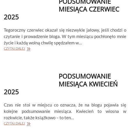
PODSUMOWANIE
MIESIĄCA CZERWIEC
2025
Tegoroczny czerwiec okazał się niezwykle jałowy, jeśli chodzi o
czytanie i prowadzenie bloga. W tym miesiącu pochłonęło mnie
życie i każdą wolną chwilę spędzałem w…
PODSUMOWANIE
CZYTAJ DALEJ
MIESIĄCA
CZERWIEC
2025
PODSUMOWANIE
MIESIĄCA KWIECIEŃ
2025
Czas nie stoi w miejscu co oznacza, że na blogu pojawia się
kolejne podsumowanie miesiąca. Kwiecień to wiosna w
rozkwicie, także książkowo – to ten…
PODSUMOWANIE
CZYTAJ DALEJ
MIESIĄCA