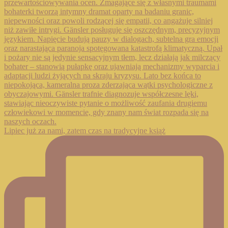
Lipiec już za nami, zatem czas na tradycyjne książ