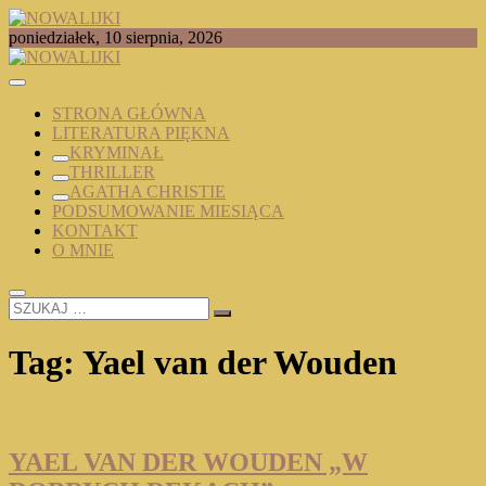
Skip
to
TOMASZ RADOCHOŃSKI PISZE O KSIĄŻKACH
poniedziałek, 10 sierpnia, 2026
content
NOWALIJKI
STRONA GŁÓWNA
LITERATURA PIĘKNA
KRYMINAŁ
THRILLER
AGATHA CHRISTIE
PODSUMOWANIE MIESIĄCA
KONTAKT
O MNIE
SZUKAJ
…
Tag:
Yael van der Wouden
YAEL VAN DER WOUDEN „W