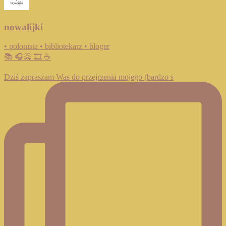
nowalijki
• polonista • bibliotekarz • bloger
📚 🎧📀 🎞️ ☕️
Dziś zapraszam Was do przejrzenia mojego (bardzo s