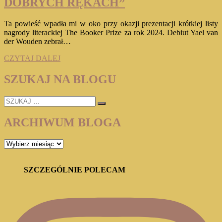
DOBRYCH RĘKACH”
Ta powieść wpadła mi w oko przy okazji prezentacji krótkiej listy
nagrody literackiej The Booker Prize za rok 2024. Debiut Yael van
der Wouden zebrał…
YAEL
CZYTAJ DALEJ
VAN
DER
SZUKAJ NA BLOGU
WOUDEN
„W
SZUKAJ
DOBRYCH
…
RĘKACH”
ARCHIWUM BLOGA
ARCHIWUM
BLOGA
SZCZEGÓLNIE POLECAM