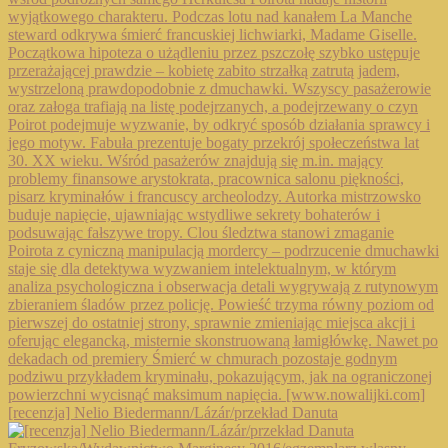
[recenzja] Nelio Biedermann/Lázár/przekład Danuta