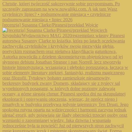
[recenzja] Susanna Clarke/Piranesi/przekład Wojcie