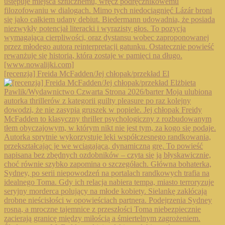
[recenzja] Freida McFadden/Jej chłopak/przekład El