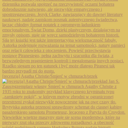
[recenzja] Agatha Christie/Śmierć w chmurach/przek