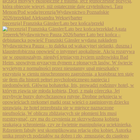
[recenzja] Franziska Gänsler/Lato bez końca/przekł