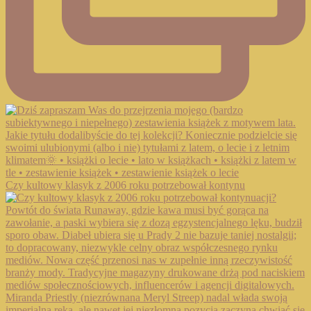
Czy kultowy klasyk z 2006 roku potrzebował kontynu