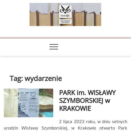
Skip
to
content
NOWALIJKI
TOMASZ RADOCHOŃSKI PISZE O KSIĄŻKACH
Tag:
wydarzenie
PARK im. WISŁAWY
SZYMBORSKIEJ w
KRAKOWIE
2 lipca 2023 roku, w dniu setnych
urodzin Wisławy Szymborskiej, w Krakowie otwarto Park