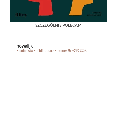
SZCZEGÓLNIE POLECAM
nowalijki
• polonista • bibliotekarz • bloger
📚 🎧📀 🎞️ ☕️