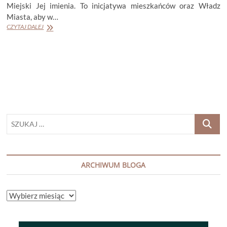
Miejski Jej imienia. To inicjatywa mieszkańców oraz Władz
Miasta, aby w…
PARK
CZYTAJ DALEJ
im.
WISŁAWY
SZYMBORSKIEJ
w
KRAKOWIE
SZUKAJ
…
ARCHIWUM BLOGA
ARCHIWUM
BLOGA