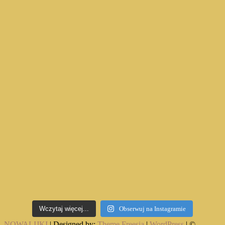
Wczytaj więcej...
Obserwuj na Instagramie
NOWALIJKI
| Designed by:
Theme Freesia
|
WordPress
| ©