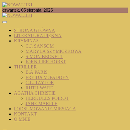
Skip
to
TOMASZ RADOCHOŃSKI PISZE O KSIĄŻKACH
czwartek, 06 sierpnia, 2026
content
NOWALIJKI
STRONA GŁÓWNA
LITERATURA PIĘKNA
KRYMINAŁ
C.J. SANSOM
MARYLA SZYMICZKOWA
SIMON BECKETT
JØRN LIER HORST
THRILLER
B.A.PARIS
FREIDA McFADDEN
C.L. TAYLOR
RUTH WARE
AGATHA CHRISTIE
HERKULES POIROT
JANE MARPLE
PODSUMOWANIE MIESIĄCA
KONTAKT
O MNIE