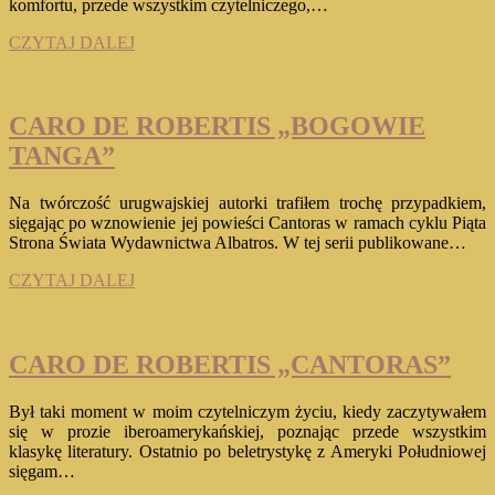
komfortu, przede wszystkim czytelniczego,…
FERNANDA
CZYTAJ DALEJ
TRIAS
„TŁUSTY
RÓŻ”
CARO DE ROBERTIS „BOGOWIE
TANGA”
Na twórczość urugwajskiej autorki trafiłem trochę przypadkiem,
sięgając po wznowienie jej powieści Cantoras w ramach cyklu Piąta
Strona Świata Wydawnictwa Albatros. W tej serii publikowane…
CARO
CZYTAJ DALEJ
DE
ROBERTIS
„BOGOWIE
TANGA”
CARO DE ROBERTIS „CANTORAS”
Był taki moment w moim czytelniczym życiu, kiedy zaczytywałem
się w prozie iberoamerykańskiej, poznając przede wszystkim
klasykę literatury. Ostatnio po beletrystykę z Ameryki Południowej
sięgam…