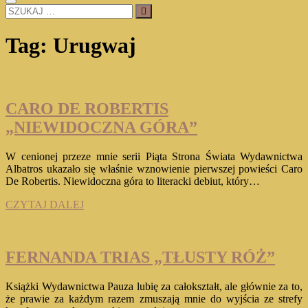
SZUKAJ
…
Tag:
Urugwaj
CARO DE ROBERTIS
„NIEWIDOCZNA GÓRA”
W cenionej przeze mnie serii Piąta Strona Świata Wydawnictwa
Albatros ukazało się właśnie wznowienie pierwszej powieści Caro
De Robertis. Niewidoczna góra to literacki debiut, który…
CARO
CZYTAJ DALEJ
DE
ROBERTIS
„NIEWIDOCZNA
GÓRA”
FERNANDA TRIAS „TŁUSTY RÓŻ”
Książki Wydawnictwa Pauza lubię za całokształt, ale głównie za to,
że prawie za każdym razem zmuszają mnie do wyjścia ze strefy