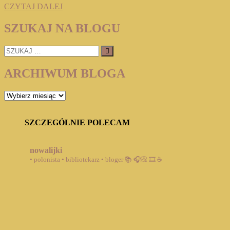
CARO
CZYTAJ DALEJ
DE
ROBERTIS
SZUKAJ NA BLOGU
„CANTORAS”
SZUKAJ
…
ARCHIWUM BLOGA
ARCHIWUM
BLOGA
SZCZEGÓLNIE POLECAM
nowalijki
• polonista • bibliotekarz • bloger
📚 🎧📀 🎞️ ☕️