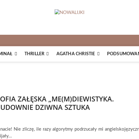
MINAŁ
THRILLER
AGATHA CHRISTIE
PODSUMOWANI
OFIA ZAŁĘSKA „ME(M)DIEWISTYKA.
CUDOWNIE DZIWNA SZTUKA
nacie! Nie zliczę, ile razy algorytmy podrzucały mi angielskojęzycz
ijały…