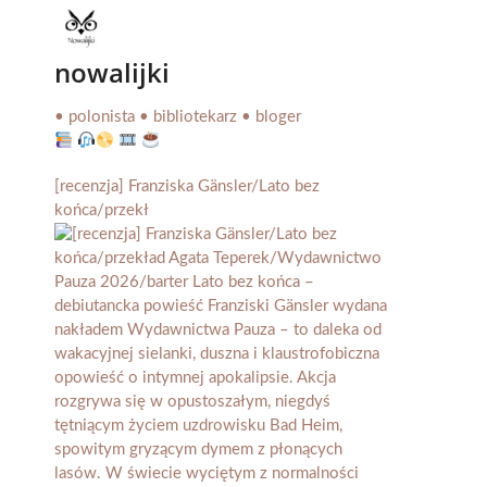
nowalijki
• polonista • bibliotekarz • bloger
[recenzja] Franziska Gänsler/Lato bez
końca/przekł