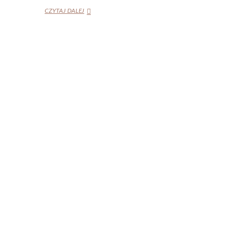
ZOFIA
CZYTAJ DALEJ
ZAŁĘSKA
„ME(M)DIEWISTYKA.
CUDOWNIE
DZIWNA
SZTUKA
ŚREDNIOWIECZA”