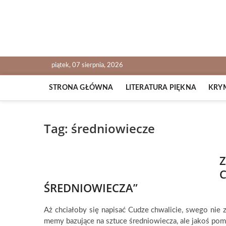
Skip
to
content
NOWALIJKI
TOMASZ RADOCHOŃSKI PISZE O KSIĄŻKACH
piątek, 07 sierpnia, 2026
STRONA GŁÓWNA
LITERATURA PIĘKNA
KRY
Tag:
średniowiecze
Z
ŚREDNIOWIECZA”
Aż chciałoby się napisać Cudze chwalicie, swego nie z
memy bazujące na sztuce średniowiecza, ale jakoś pom