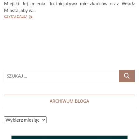
Miejski Jej imienia. To inicjatywa mieszkańców oraz Władz
Miasta, aby w…
PARK
CZYTAJ DALEJ
im.
WISŁAWY
SZYMBORSKIEJ
w
KRAKOWIE
SZUKAJ
…
ARCHIWUM BLOGA
ARCHIWUM
BLOGA