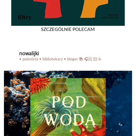
SZCZEGÓLNIE POLECAM
nowalijki
• polonista • bibliotekarz • bloger
📚 🎧📀 🎞️ ☕️