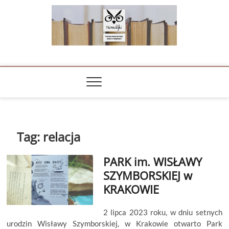
Skip
to
content
NOWALIJKI
TOMASZ RADOCHOŃSKI PISZE O KSIĄŻKACH
Tag:
relacja
PARK im. WISŁAWY
SZYMBORSKIEJ w
KRAKOWIE
2 lipca 2023 roku, w dniu setnych
urodzin Wisławy Szymborskiej, w Krakowie otwarto Park