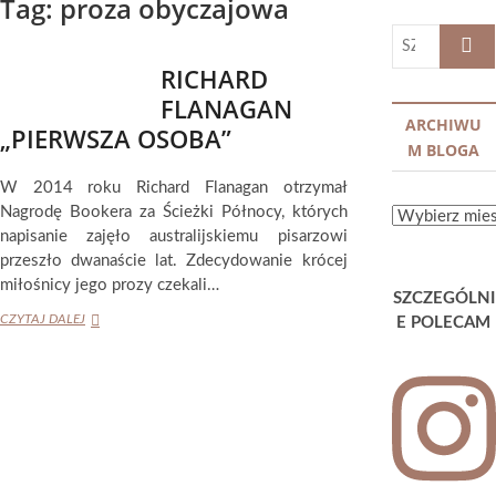
Tag:
proza obyczajowa
SZUKA
…
RICHARD
FLANAGAN
ARCHIWU
„PIERWSZA OSOBA”
M BLOGA
W 2014 roku Richard Flanagan otrzymał
Nagrodę Bookera za Ścieżki Północy, których
ARCHIWUM
napisanie zajęło australijskiemu pisarzowi
BLOGA
przeszło dwanaście lat. Zdecydowanie krócej
miłośnicy jego prozy czekali…
SZCZEGÓLNI
RICHARD
CZYTAJ DALEJ
E POLECAM
FLANAGAN
„PIERWSZA
OSOBA”