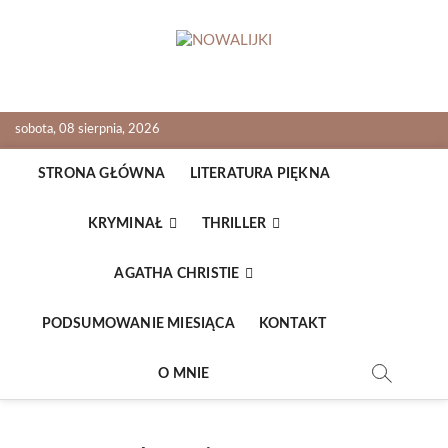
Skip
to
content
NOWALIJKI
TOMASZ RADOCHOŃSKI PISZE O KSIĄŻKACH
sobota, 08 sierpnia, 2026
STRONA GŁÓWNA
LITERATURA PIĘKNA
KRYMINAŁ
THRILLER
AGATHA CHRISTIE
PODSUMOWANIE MIESIĄCA
KONTAKT
O MNIE