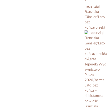
[recenzja]
Franziska
Gänsler/Lato
bez
końca/przekł