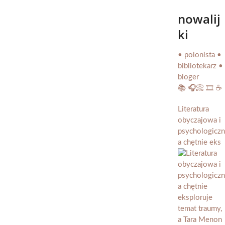
nowalij
ki
• polonista •
bibliotekarz •
bloger
📚 🎧📀 🎞️ ☕️
Literatura
obyczajowa i
psychologiczn
a chętnie eks