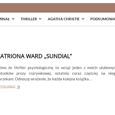
MINAŁ
THRILLER
AGATHA CHRISTIE
PODSUMOWAN
ATRIONA WARD „SUNDIAL”
imo że thriller psychologiczny to wciąż jeden z moich ulubiony
atunków prozy rozrywkowej, ostatnio coraz częściej na nie
arzekam. Odnoszę wrażenie, że każda kolejna książka…
CATRIONA
YTAJ DALEJ
WARD
„SUNDIAL”