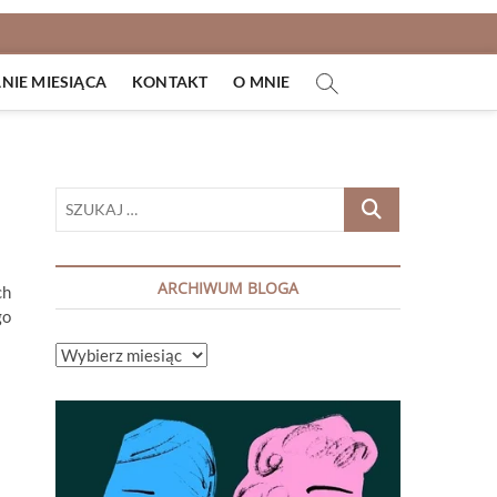
IE MIESIĄCA
KONTAKT
O MNIE
SZUKAJ
…
ARCHIWUM BLOGA
ch
go
ARCHIWUM
BLOGA