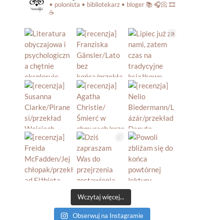
• polonista • bibliotekarz • bloger
📚 🎧📀 🎞️
☕️
Wczytaj więcej...
Obserwuj na Instagramie