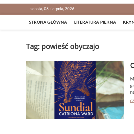
sobota, 08 sierpnia, 2026
STRONA GŁÓWNA
LITERATURA PIĘKNA
KRY
Tag:
powieść obyczajo
C
M
g
n
CZ