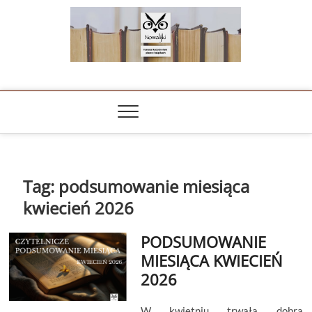
Skip
to
content
NOWALIJKI
TOMASZ RADOCHOŃSKI PISZE O KSIĄŻKACH
Tag:
podsumowanie miesiąca
kwiecień 2026
PODSUMOWANIE
MIESIĄCA KWIECIEŃ
2026
W kwietniu trwała dobra