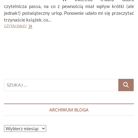
czytelnicza passa, na co z pewnością miał wpływ krótki (ale
jednak!) poświąteczny urlop. Ponownie udało mi się przeczytać
trzynaście książek, co…
PODSUMOWANIE
CZYTAJ DALEJ
MIESIĄCA
KWIECIEŃ
2026
SZUKAJ
…
ARCHIWUM BLOGA
ARCHIWUM
BLOGA