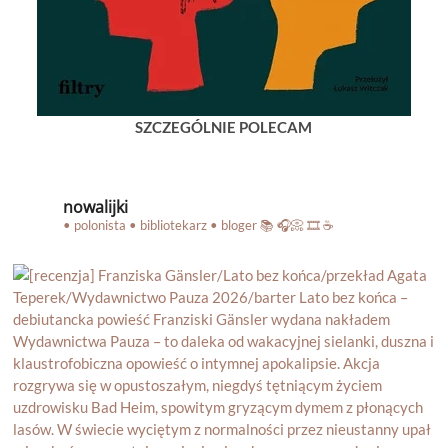
SZCZEGÓLNIE POLECAM
nowalijki
• polonista • bibliotekarz • bloger
📚 🎧📀 🎞️ ☕️