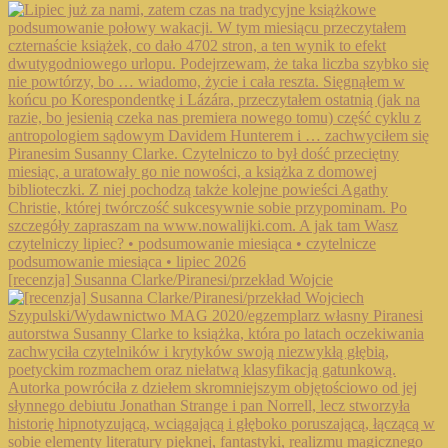
[recenzja] Susanna Clarke/Piranesi/przekład Wojcie