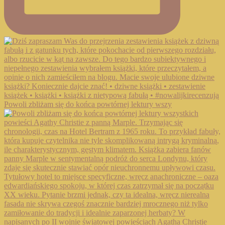
Powoli zbliżam się do końca powtórnej lektury wszy