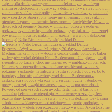
[recenzja] Nelio Biedermann/Lázár/przekład Danuta