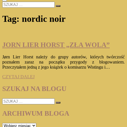
SZUKAJ
…
Tag:
nordic noir
JORN LIER HORST „ZŁA WOLA”
Jørn Lier Horst należy do grupy autorów, których twórczość
poznałem zaraz na początku przygody z blogowaniem.
Przeczytałem jedną z jego książek o komisarzu Wistingu i…
JORN
CZYTAJ DALEJ
LIER
HORST
SZUKAJ NA BLOGU
„ZŁA
WOLA”
SZUKAJ
…
ARCHIWUM BLOGA
ARCHIWUM