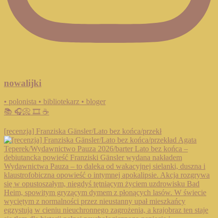
nowalijki
• polonista • bibliotekarz • bloger
📚 🎧📀 🎞️ ☕️
[recenzja] Franziska Gänsler/Lato bez końca/przekł