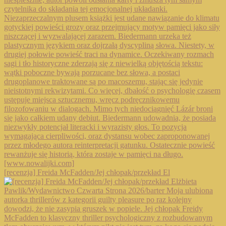
[recenzja] Freida McFadden/Jej chłopak/przekład El