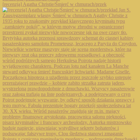
[recenzja] Agatha Christie/Śmierć w chmurach/przek