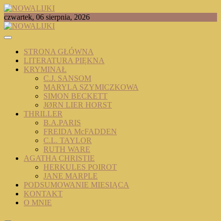
Skip
to
TOMASZ RADOCHOŃSKI PISZE O KSIĄŻKACH
czwartek, 06 sierpnia, 2026
content
NOWALIJKI
STRONA GŁÓWNA
LITERATURA PIĘKNA
KRYMINAŁ
C.J. SANSOM
MARYLA SZYMICZKOWA
SIMON BECKETT
JØRN LIER HORST
THRILLER
B.A.PARIS
FREIDA McFADDEN
C.L. TAYLOR
RUTH WARE
AGATHA CHRISTIE
HERKULES POIROT
JANE MARPLE
PODSUMOWANIE MIESIĄCA
KONTAKT
O MNIE