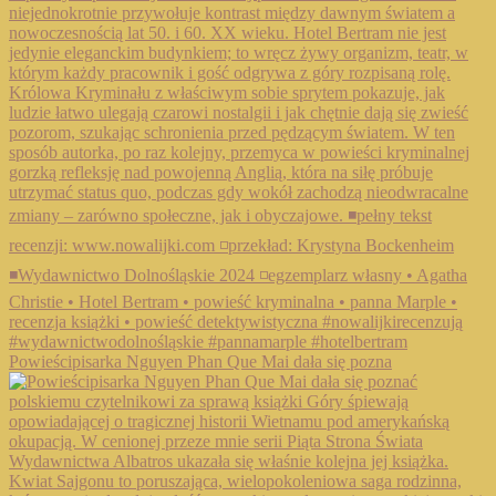
Powieścipisarka Nguyen Phan Que Mai dała się pozna