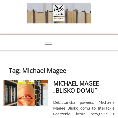
Skip
to
content
NOWALIJKI
TOMASZ RADOCHOŃSKI PISZE O KSIĄŻKACH
Tag:
Michael Magee
MICHAEL MAGEE
„BLISKO DOMU”
Debiutancka powieść Michaela
Magee Blisko domu to literackie
uderzenie, które rezygnuje z