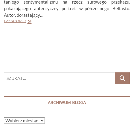
taniego sentymentalizmu na rzecz surowego przekazu,
pokazującego autentyczny portret współczesnego Belfastu.
Autor, dorastający…
MICHAEL
CZYTAJ DALEJ
MAGEE
„BLISKO
DOMU”
SZUKAJ
…
ARCHIWUM BLOGA
ARCHIWUM
BLOGA