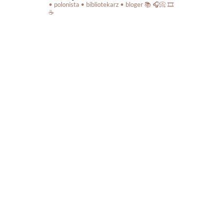
• polonista • bibliotekarz • bloger
📚 🎧📀 🎞️
☕️