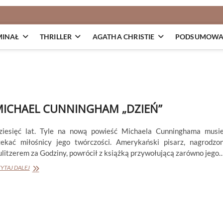
MINAŁ
THRILLER
AGATHA CHRISTIE
PODSUMOWAN
ICHAEL CUNNINGHAM „DZIEŃ”
ziesięć lat. Tyle na nową powieść Michaela Cunninghama musie
zekać miłośnicy jego twórczości. Amerykański pisarz, nagrodzo
ulitzerem za Godziny, powrócił z książką przywołującą zarówno jego
MICHAEL
YTAJ DALEJ
CUNNINGHAM
„DZIEŃ”