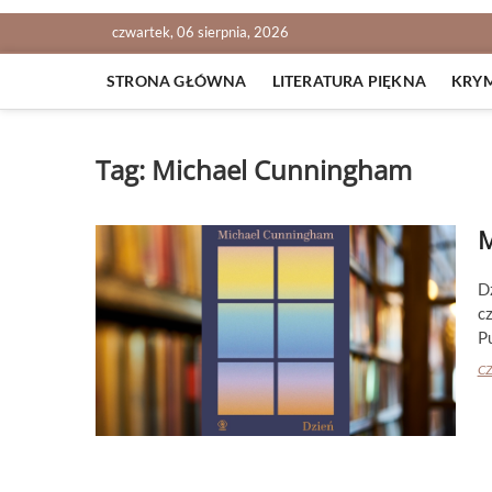
czwartek, 06 sierpnia, 2026
STRONA GŁÓWNA
LITERATURA PIĘKNA
KRY
Tag:
Michael Cunningham
M
D
c
P
CZ