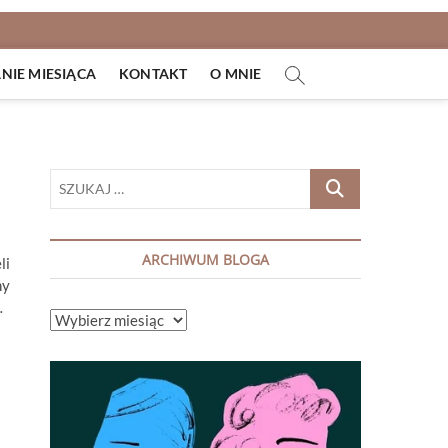
IE MIESIĄCA
KONTAKT
O MNIE
SZUKAJ
…
ARCHIWUM BLOGA
li
ny
…
ARCHIWUM
BLOGA