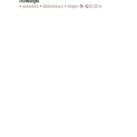
nowalijki
• polonista • bibliotekarz • bloger
📚 🎧📀 🎞️ ☕️