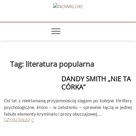
Skip
to
NOWALIJKI
content
TOMASZ RADOCHOŃSKI PISZE O KSIĄŻKACH
Tag:
literatura popularna
DANDY SMITH „NIE TA
CÓRKA”
Od lat z niekłamaną przyjemnością sięgam po kolejne thrillery
psychologiczne, które – w założeniu – sprawnie łączą w jednej
fabule elementy kryminału i prozy obyczajowej.…
DANDY
CZYTAJ DALEJ
SMITH
„NIE