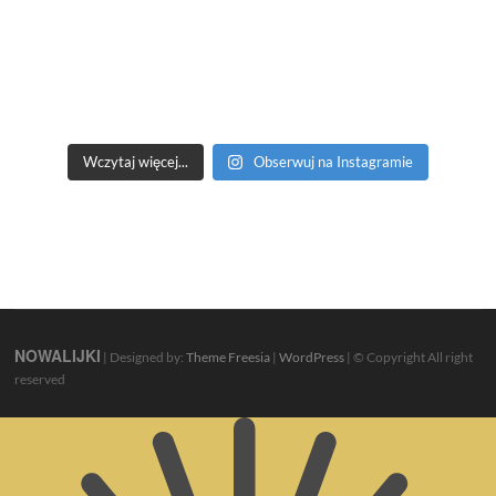
Wczytaj więcej...
Obserwuj na Instagramie
NOWALIJKI
| Designed by:
Theme Freesia
|
WordPress
| © Copyright All right
reserved