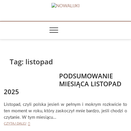
Skip
to
NOWALIJKI
content
TOMASZ RADOCHOŃSKI PISZE O KSIĄŻKACH
Tag:
listopad
PODSUMOWANIE
MIESIĄCA LISTOPAD
2025
Listopad, czyli polska jesień w pełnym i mokrym rozkwicie to
ten moment w roku, który zaskoczył mnie bardzo, jeśli chodzi o
czytanie. W tym miesiącu…
PODSUMOWANIE
CZYTAJ DALEJ
MIESIĄCA