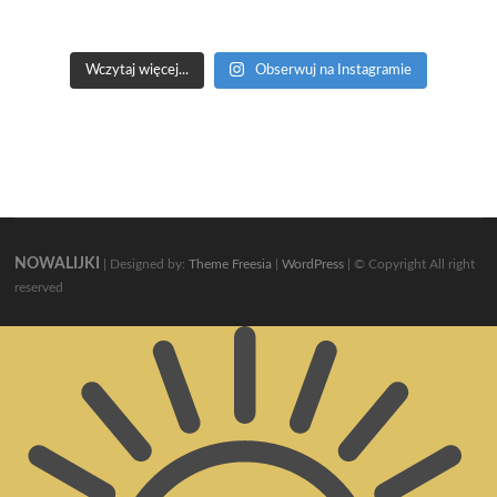
Wczytaj więcej...
Obserwuj na Instagramie
NOWALIJKI
| Designed by:
Theme Freesia
|
WordPress
| © Copyright All right
reserved