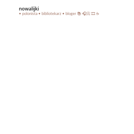
nowalijki
• polonista • bibliotekarz • bloger
📚 🎧📀 🎞️ ☕️