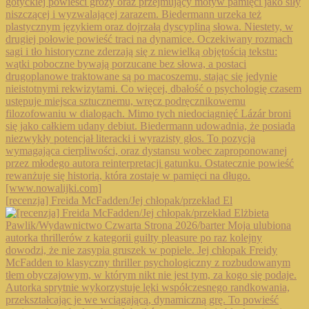
[recenzja] Freida McFadden/Jej chłopak/przekład El