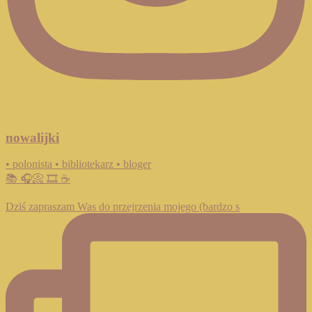
nowalijki
• polonista • bibliotekarz • bloger
📚 🎧📀 🎞️ ☕️
Dziś zapraszam Was do przejrzenia mojego (bardzo s