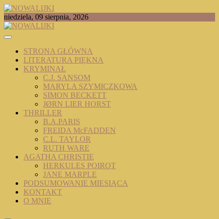
Skip
to
TOMASZ RADOCHOŃSKI PISZE O KSIĄŻKACH
niedziela, 09 sierpnia, 2026
content
NOWALIJKI
STRONA GŁÓWNA
LITERATURA PIĘKNA
KRYMINAŁ
C.J. SANSOM
MARYLA SZYMICZKOWA
SIMON BECKETT
JØRN LIER HORST
THRILLER
B.A.PARIS
FREIDA McFADDEN
C.L. TAYLOR
RUTH WARE
AGATHA CHRISTIE
HERKULES POIROT
JANE MARPLE
PODSUMOWANIE MIESIĄCA
KONTAKT
O MNIE