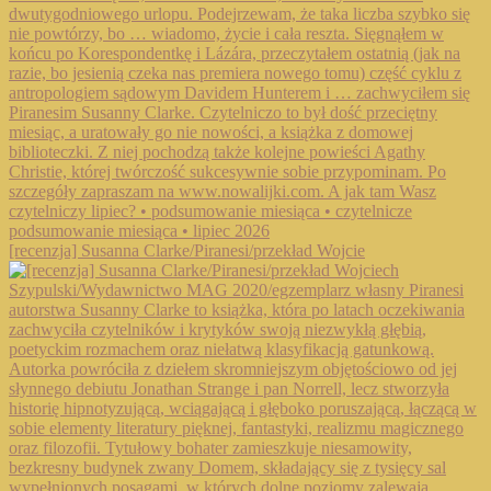
[recenzja] Susanna Clarke/Piranesi/przekład Wojcie