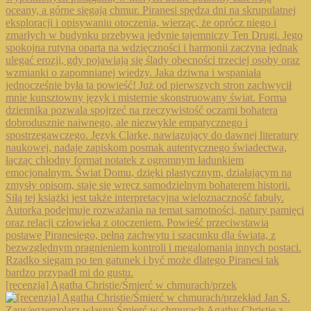
[recenzja] Agatha Christie/Śmierć w chmurach/przek