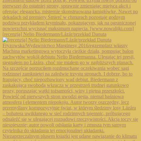
[recenzja] Nelio Biedermann/Lázár/przekład Danuta