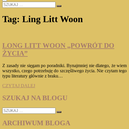
SZUKAJ
…
Tag:
Ling Litt Woon
LONG LITT WOON „POWRÓT DO
ŻYCIA”
Z zasady nie sięgam po poradniki. Bynajmniej nie dlatego, że wiem
wszystko, czego potrzebuję do szczęśliwego życia. Nie czytam tego
typu literatury głównie z braku…
LONG
CZYTAJ DALEJ
LITT
WOON
SZUKAJ NA BLOGU
„POWRÓT
DO
SZUKAJ
ŻYCIA”
…
ARCHIWUM BLOGA