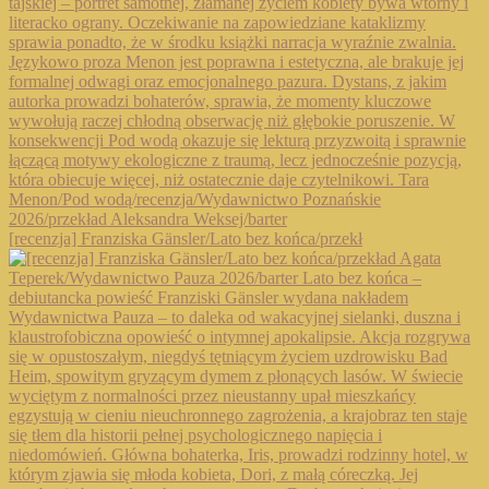
[recenzja] Franziska Gänsler/Lato bez końca/przekł