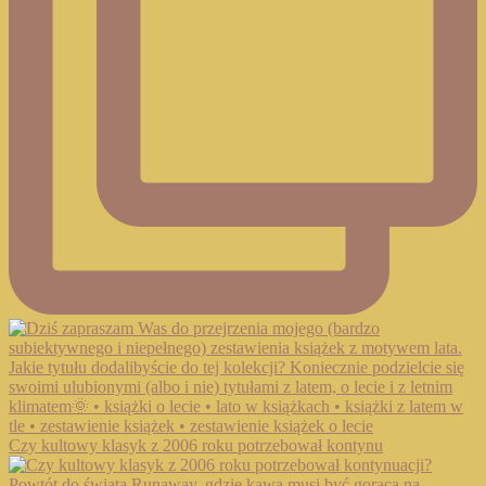
Czy kultowy klasyk z 2006 roku potrzebował kontynu