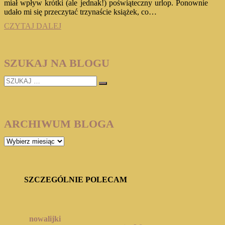
miał wpływ krótki (ale jednak!) poświąteczny urlop. Ponownie
udało mi się przeczytać trzynaście książek, co…
PODSUMOWANIE
CZYTAJ DALEJ
MIESIĄCA
KWIECIEŃ
2026
SZUKAJ NA BLOGU
SZUKAJ
…
ARCHIWUM BLOGA
ARCHIWUM
BLOGA
SZCZEGÓLNIE POLECAM
nowalijki