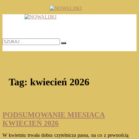
Skip
to
TOMASZ RADOCHOŃSKI PISZE O KSIĄŻKACH
content
NOWALIJKI
SZUKAJ
…
Tag:
kwiecień 2026
PODSUMOWANIE MIESIĄCA
KWIECIEŃ 2026
W kwietniu trwała dobra czytelnicza passa, na co z pewnością