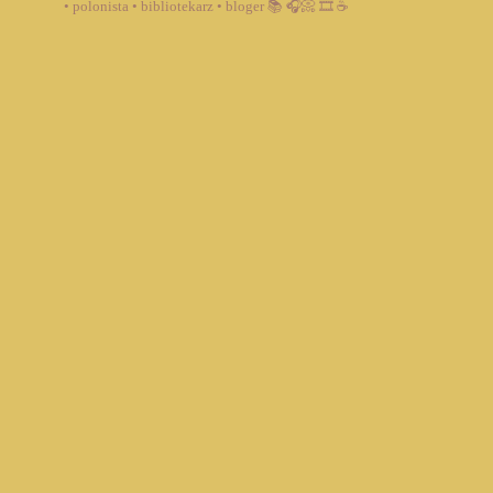
• polonista • bibliotekarz • bloger
📚 🎧📀 🎞️ ☕️