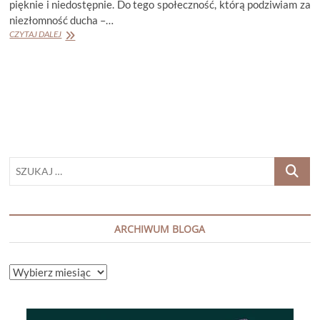
pięknie i niedostępnie. Do tego społeczność, którą podziwiam za
niezłomność ducha –…
ADAM
CZYTAJ DALEJ
JARNIEWSKI
„LISTY
Z
GRENLANDII”
SZUKAJ
…
ARCHIWUM BLOGA
ARCHIWUM
BLOGA