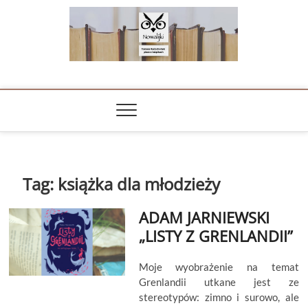
Skip
to
content
NOWALIJKI
TOMASZ RADOCHOŃSKI PISZE O KSIĄŻKACH
Tag:
książka dla młodzieży
ADAM JARNIEWSKI
„LISTY Z GRENLANDII”
Moje wyobrażenie na temat
Grenlandii utkane jest ze
stereotypów: zimno i surowo, ale