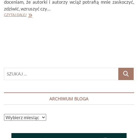
doceniam, że autorki i autorzy wciąż potrafią mnie zaskoczyć,
zdziwić, wzruszyć czy…
KIRSTIN
CZYTAJ DALEJ
VALDEZ
QUADE
„PIĘĆ
RAN”
SZUKAJ
…
ARCHIWUM BLOGA
ARCHIWUM
BLOGA