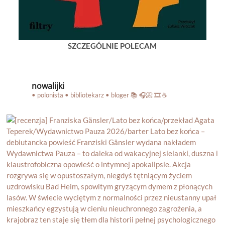
SZCZEGÓLNIE POLECAM
nowalijki
• polonista • bibliotekarz • bloger
📚 🎧📀 🎞️ ☕️