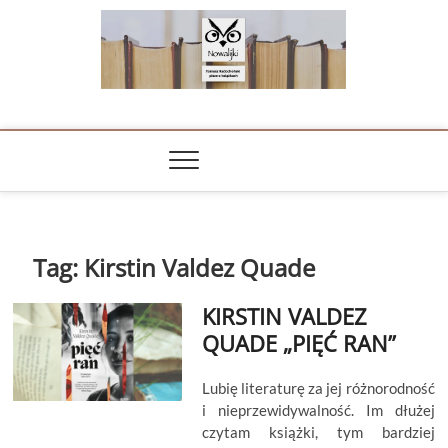
Skip
to
content
NOWALIJKI
TOMASZ RADOCHOŃSKI PISZE O KSIĄŻKACH
Tag:
Kirstin Valdez Quade
KIRSTIN VALDEZ
QUADE „PIĘĆ RAN”
Lubię literaturę za jej różnorodność
i nieprzewidywalność. Im dłużej
czytam książki, tym bardziej