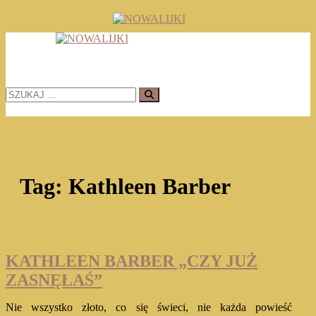
Skip
to
TOMASZ RADOCHOŃSKI PISZE O KSIĄŻKACH
content
NOWALIJKI
SZUKAJ
…
Tag:
Kathleen Barber
KATHLEEN BARBER „CZY JUŻ
ZASNĘŁAŚ”
Nie wszystko złoto, co się świeci, nie każda powieść