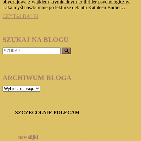
obyczajowa z wątkiem kryminalnym to thriller psychologiczny.
Taka myśl naszła mnie po lekturze debiutu Kathleen Barber.…
KATHLEEN
CZYTAJ DALEJ
BARBER
„CZY
JUŻ
SZUKAJ NA BLOGU
ZASNĘŁAŚ”
SZUKAJ
…
ARCHIWUM BLOGA
ARCHIWUM
BLOGA
SZCZEGÓLNIE POLECAM
nowalijki