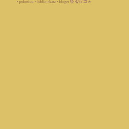
• polonista • bibliotekarz • bloger
📚 🎧📀 🎞️ ☕️