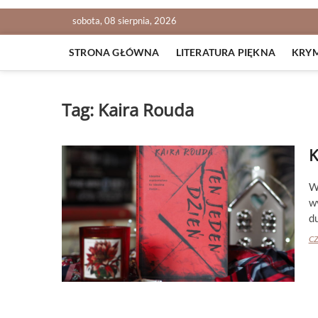
sobota, 08 sierpnia, 2026
STRONA GŁÓWNA
LITERATURA PIĘKNA
KRY
Tag:
Kaira Rouda
K
W
wy
du
CZ