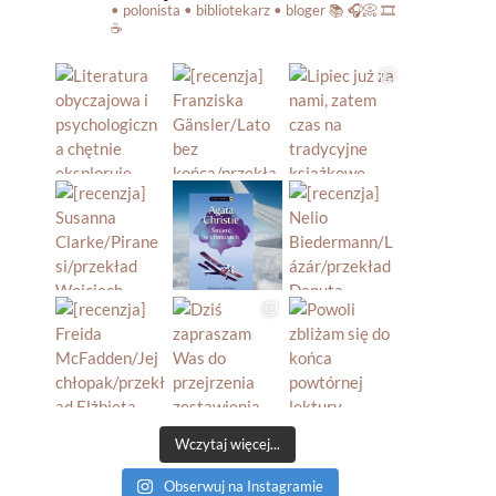
• polonista • bibliotekarz • bloger
📚 🎧📀 🎞️
☕️
Wczytaj więcej...
Obserwuj na Instagramie