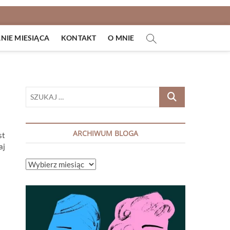
IE MIESIĄCA
KONTAKT
O MNIE
SZUKAJ
…
ARCHIWUM BLOGA
st
aj
ARCHIWUM
BLOGA