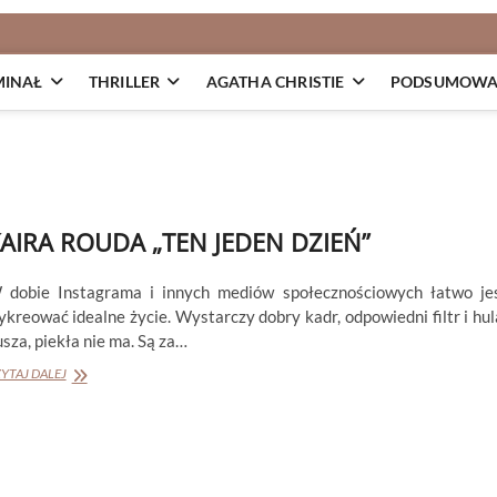
MINAŁ
THRILLER
AGATHA CHRISTIE
PODSUMOWAN
AIRA ROUDA „TEN JEDEN DZIEŃ”
 dobie Instagrama i innych mediów społecznościowych łatwo je
kreować idealne życie. Wystarczy dobry kadr, odpowiedni filtr i hul
sza, piekła nie ma. Są za…
KAIRA
YTAJ DALEJ
ROUDA
„TEN
JEDEN
DZIEŃ”