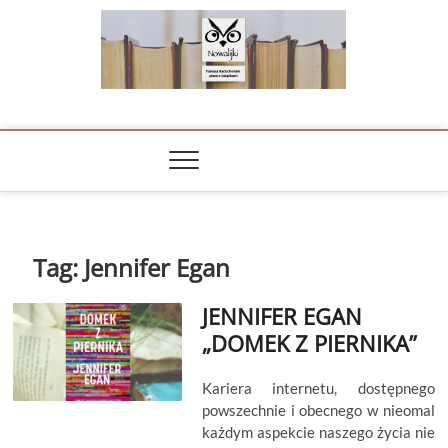
Skip
to
content
NOWALIJKI
TOMASZ RADOCHOŃSKI PISZE O KSIĄŻKACH
Tag:
Jennifer Egan
JENNIFER EGAN
„DOMEK Z PIERNIKA”
Kariera internetu, dostępnego
powszechnie i obecnego w nieomal
każdym aspekcie naszego życia nie