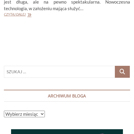
jest długa, ale na pewno spektakularna. Nowoczesna
technologia, w założeniu mająca służyć…
JENNIFER
CZYTAJ DALEJ
EGAN
„DOMEK
Z
PIERNIKA”
SZUKAJ
…
ARCHIWUM BLOGA
ARCHIWUM
BLOGA