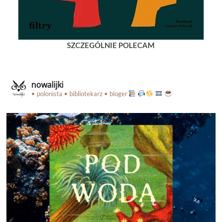
SZCZEGÓLNIE POLECAM
nowalijki
• polonista • bibliotekarz • bloger