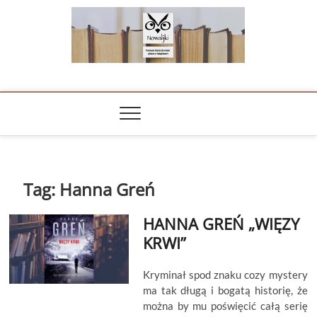
Skip
to
content
NOWALIJKI
TOMASZ RADOCHOŃSKI PISZE O KSIĄŻKACH
Tag:
Hanna Greń
HANNA GREŃ „WIĘZY
KRWI”
Kryminał spod znaku cozy mystery
ma tak długą i bogatą historię, że
można by mu poświęcić całą serię