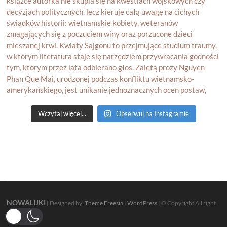
Wczytaj więcej...
Obserwuj na Instagramie
NOWALIJKI
| Designed by:
Theme Freesia
|
WordPress
| © Copyright All right
reserved