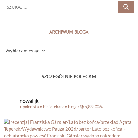
SZUKAJ
…
ARCHIWUM BLOGA
ARCHIWUM
BLOGA
SZCZEGÓLNIE POLECAM
nowalijki
• polonista • bibliotekarz • bloger
📚 🎧📀 🎞️ ☕️