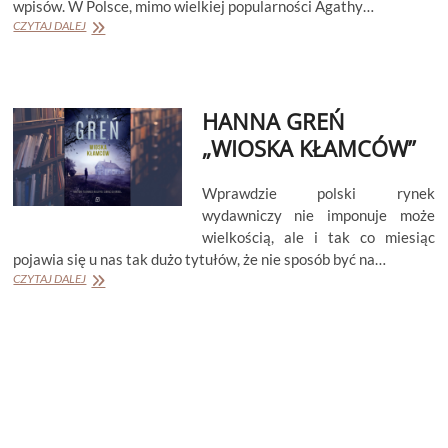
wpisów. W Polsce, mimo wielkiej popularności Agathy…
HANNA
CZYTAJ DALEJ
GREŃ
„WIĘZY
KRWI”
HANNA GREŃ
„WIOSKA KŁAMCÓW”
Wprawdzie polski rynek
wydawniczy nie imponuje może
wielkością, ale i tak co miesiąc
pojawia się u nas tak dużo tytułów, że nie sposób być na…
HANNA
CZYTAJ DALEJ
GREŃ
„WIOSKA
KŁAMCÓW”