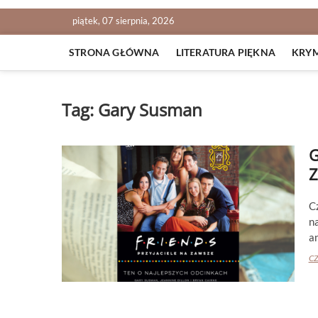
piątek, 07 sierpnia, 2026
STRONA GŁÓWNA
LITERATURA PIĘKNA
KRY
Tag:
Gary Susman
G
Z
C
n
an
CZ