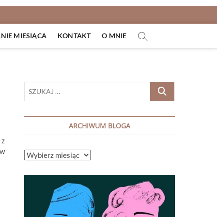
IE MIESIĄCA
KONTAKT
O MNIE
SZUKAJ
…
ARCHIWUM BLOGA
 z
 w
ARCHIWUM
BLOGA