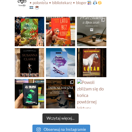
• polonista • bibliotekarz • bloger
Wczytaj więcej...
Obserwuj na Instagramie