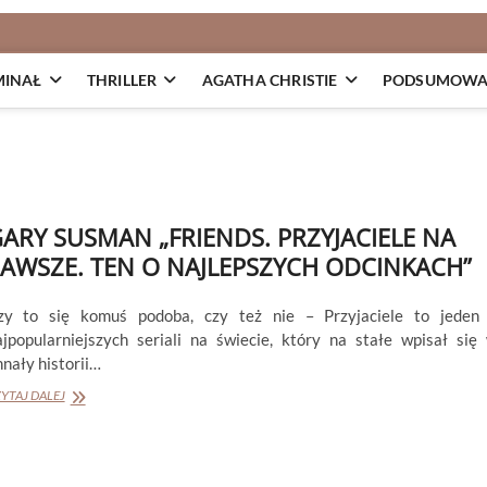
MINAŁ
THRILLER
AGATHA CHRISTIE
PODSUMOWAN
ARY SUSMAN „FRIENDS. PRZYJACIELE NA
AWSZE. TEN O NAJLEPSZYCH ODCINKACH”
zy to się komuś podoba, czy też nie – Przyjaciele to jeden
ajpopularniejszych seriali na świecie, który na stałe wpisał się
nały historii…
GARY
YTAJ DALEJ
SUSMAN
„FRIENDS.
PRZYJACIELE
NA