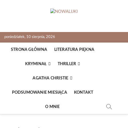
Skip
to
content
NOWALIJKI
TOMASZ RADOCHOŃSKI PISZE O KSIĄŻKACH
poniedziałek, 10 sierpnia, 2026
STRONA GŁÓWNA
LITERATURA PIĘKNA
KRYMINAŁ
THRILLER
AGATHA CHRISTIE
PODSUMOWANIE MIESIĄCA
KONTAKT
O MNIE