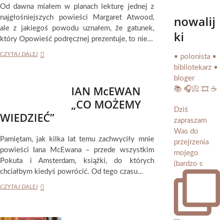
Od dawna miałem w planach lekturę jednej z
nowalij
najgłośniejszych powieści Margaret Atwood,
ale z jakiegoś powodu uznałem, że gatunek,
ki
który Opowieść podręcznej prezentuje, to nie…
MARGARET
CZYTAJ DALEJ
• polonista •
ATWOOD
bibliotekarz •
„OPOWIEŚĆ
bloger
PODRĘCZNEJ”
IAN McEWAN
📚 🎧📀 🎞️ ☕️
„CO MOŻEMY
Dziś
WIEDZIEĆ”
zapraszam
Was do
Pamiętam, jak kilka lat temu zachwyciły mnie
przejrzenia
powieści Iana McEwana – przede wszystkim
mojego
Pokuta i Amsterdam, książki, do których
(bardzo s
chciałbym kiedyś powrócić. Od tego czasu…
IAN
CZYTAJ DALEJ
McEWAN
„CO
MOŻEMY