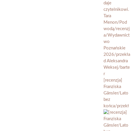
[recenzja]
Franziska
Gänsler/Lato
bez
końca/przekł