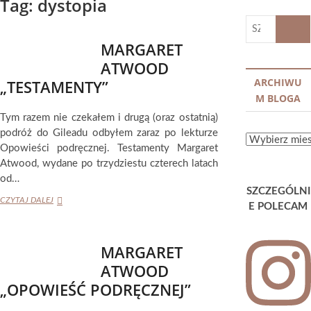
Tag:
dystopia
SZUKA
…
MARGARET
ATWOOD
ARCHIWU
„TESTAMENTY”
M BLOGA
Tym razem nie czekałem i drugą (oraz ostatnią)
podróż do Gileadu odbyłem zaraz po lekturze
ARCHIWUM
Opowieści podręcznej. Testamenty Margaret
BLOGA
Atwood, wydane po trzydziestu czterech latach
od…
SZCZEGÓLNI
MARGARET
CZYTAJ DALEJ
E POLECAM
ATWOOD
„TESTAMENTY”
MARGARET
ATWOOD
„OPOWIEŚĆ PODRĘCZNEJ”