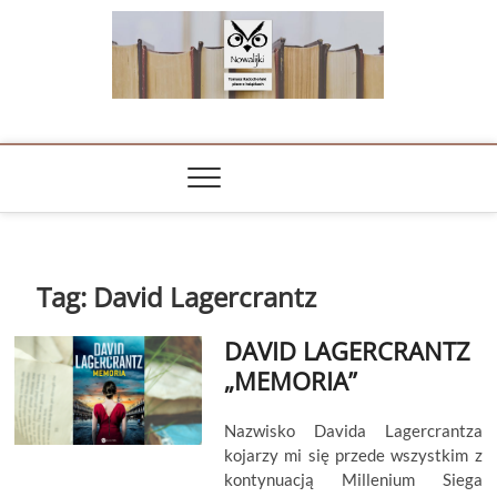
Skip
to
content
NOWALIJKI
TOMASZ RADOCHOŃSKI PISZE O KSIĄŻKACH
Tag:
David Lagercrantz
DAVID LAGERCRANTZ
„MEMORIA”
Nazwisko Davida Lagercrantza
kojarzy mi się przede wszystkim z
kontynuacją Millenium Siega