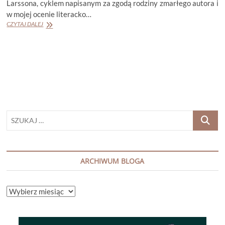
Larssona, cyklem napisanym za zgodą rodziny zmarłego autora i
w mojej ocenie literacko…
DAVID
CZYTAJ DALEJ
LAGERCRANTZ
„MEMORIA”
SZUKAJ
…
ARCHIWUM BLOGA
ARCHIWUM
BLOGA