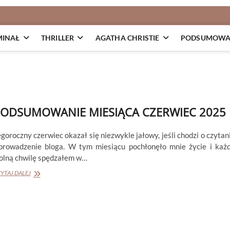
MINAŁ
THRILLER
AGATHA CHRISTIE
PODSUMOWAN
ODSUMOWANIE MIESIĄCA CZERWIEC 2025
goroczny czerwiec okazał się niezwykle jałowy, jeśli chodzi o czytan
 prowadzenie bloga. W tym miesiącu pochłonęło mnie życie i każ
olną chwilę spędzałem w…
PODSUMOWANIE
YTAJ DALEJ
MIESIĄCA
CZERWIEC
2025