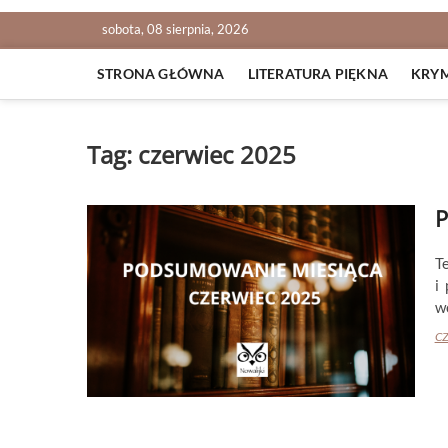
sobota, 08 sierpnia, 2026
STRONA GŁÓWNA
LITERATURA PIĘKNA
KRY
Tag:
czerwiec 2025
P
Te
i
w
CZ