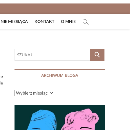
IE MIESIĄCA
KONTAKT
O MNIE
SZUKAJ
…
ARCHIWUM BLOGA
ie
dą
ARCHIWUM
BLOGA