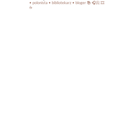
• polonista • bibliotekarz • bloger
📚 🎧📀 🎞️
☕️