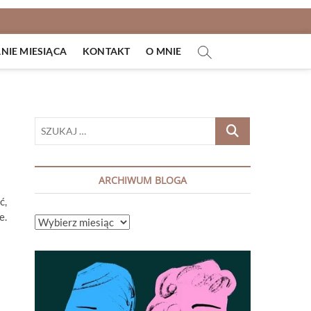
IE MIESIĄCA
KONTAKT
O MNIE
SZUKAJ
…
ARCHIWUM BLOGA
ć,
e.
ARCHIWUM
BLOGA