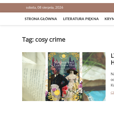
sobota, 08 sierpnia, 2026
STRONA GŁÓWNA
LITERATURA PIĘKNA
KRY
Tag:
cosy crime
L
H
N
o
K
CZ