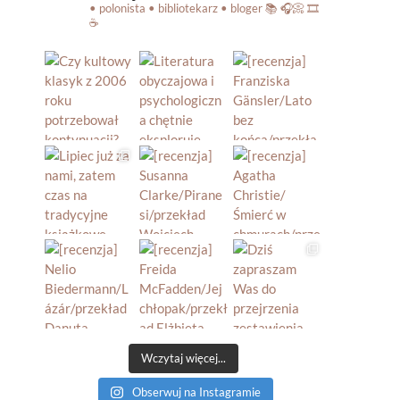
• polonista • bibliotekarz • bloger
📚 🎧📀 🎞️
☕️
Wczytaj więcej...
Obserwuj na Instagramie