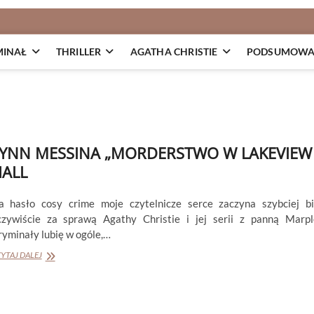
MINAŁ
THRILLER
AGATHA CHRISTIE
PODSUMOWAN
YNN MESSINA „MORDERSTWO W LAKEVIEW
ALL
a hasło cosy crime moje czytelnicze serce zaczyna szybciej bi
czywiście za sprawą Agathy Christie i jej serii z panną Marpl
ryminały lubię w ogóle,…
LYNN
YTAJ DALEJ
MESSINA
„MORDERSTWO
W
LAKEVIEW