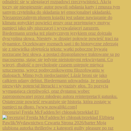
[recenzja] Freida McFadden/Jej chłopak/przekład El