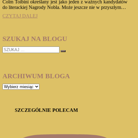
Colm Toibini określany jest jako jeden z ważnych kandydatów
do literackiej Nagrody Nobla. Może jeszcze nie w przyszłym…
COLM
CZYTAJ DALEJ
TOIBIN
„BROOKLYN”
(EILIS
SZUKAJ NA BLOGU
LACEY
#1)
SZUKAJ
…
ARCHIWUM BLOGA
ARCHIWUM
BLOGA
SZCZEGÓLNIE POLECAM