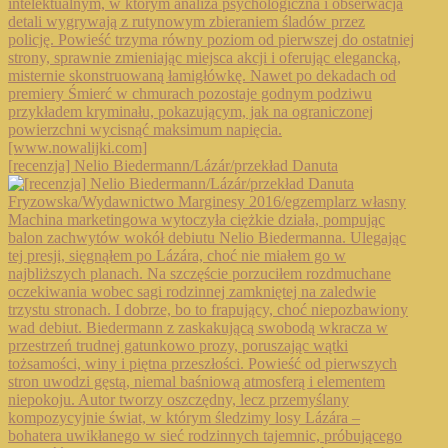
[recenzja] Nelio Biedermann/Lázár/przekład Danuta