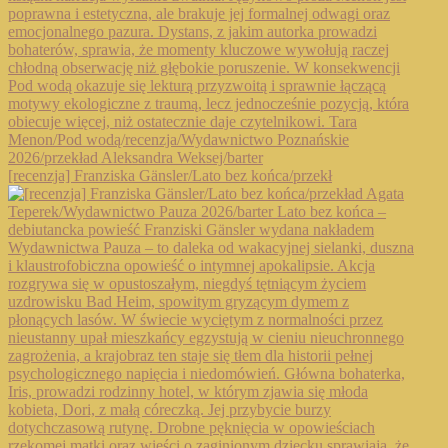
[recenzja] Franziska Gänsler/Lato bez końca/przekł