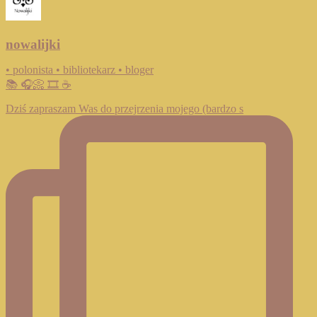
nowalijki
• polonista • bibliotekarz • bloger
📚 🎧📀 🎞️ ☕️
Dziś zapraszam Was do przejrzenia mojego (bardzo s