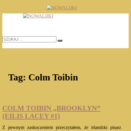
Skip
to
TOMASZ RADOCHOŃSKI PISZE O KSIĄŻKACH
content
NOWALIJKI
SZUKAJ
…
Tag:
Colm Toibin
COLM TOIBIN „BROOKLYN”
(EILIS LACEY #1)
Z pewnym zaskoczeniem przeczytałem, że irlandzki pisarz