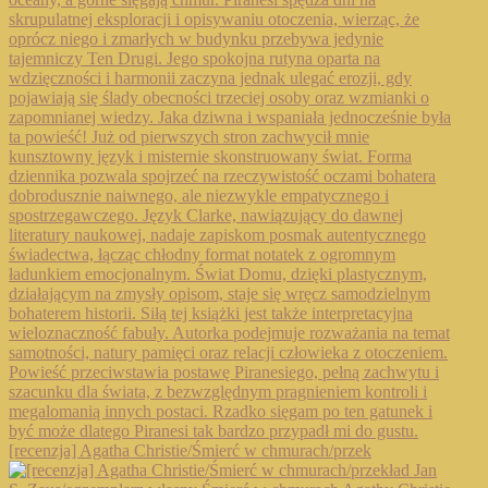
[recenzja] Agatha Christie/Śmierć w chmurach/przek