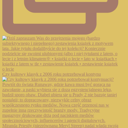
Czy kultowy klasyk z 2006 roku potrzebował kontynu