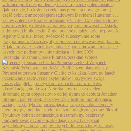
[recenzja] Susanna Clarke/Piranesi/przekład Wojcie