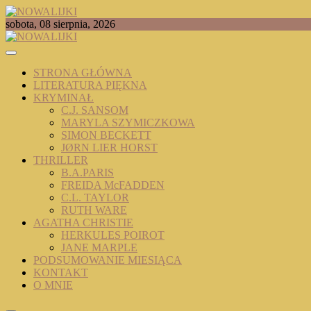
Skip
to
TOMASZ RADOCHOŃSKI PISZE O KSIĄŻKACH
sobota, 08 sierpnia, 2026
content
NOWALIJKI
STRONA GŁÓWNA
LITERATURA PIĘKNA
KRYMINAŁ
C.J. SANSOM
MARYLA SZYMICZKOWA
SIMON BECKETT
JØRN LIER HORST
THRILLER
B.A.PARIS
FREIDA McFADDEN
C.L. TAYLOR
RUTH WARE
AGATHA CHRISTIE
HERKULES POIROT
JANE MARPLE
PODSUMOWANIE MIESIĄCA
KONTAKT
O MNIE