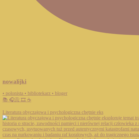
nowalijki
• polonista • bibliotekarz • bloger
📚 🎧📀 🎞️ ☕️
Literatura obyczajowa i psychologiczna chętnie eks