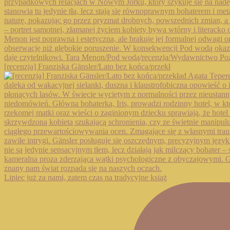
[recenzja] Franziska Gänsler/Lato bez końca/przekł
Lipiec już za nami, zatem czas na tradycyjne książ