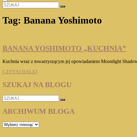
SZUKAJ
…
Tag:
Banana Yoshimoto
BANANA YOSHIMOTO „KUCHNIA”
Kuchnia wraz z towarzyszącym jej opowiadaniem Moonlight Shadow t
BANANA
CZYTAJ DALEJ
YOSHIMOTO
„KUCHNIA”
SZUKAJ NA BLOGU
SZUKAJ
…
ARCHIWUM BLOGA
ARCHIWUM
BLOGA