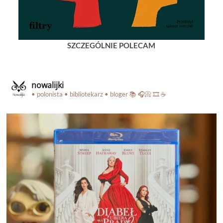
SZCZEGÓLNIE POLECAM
nowalijki
• polonista • bibliotekarz • bloger
📚 🎧📀 🎞️ ☕️