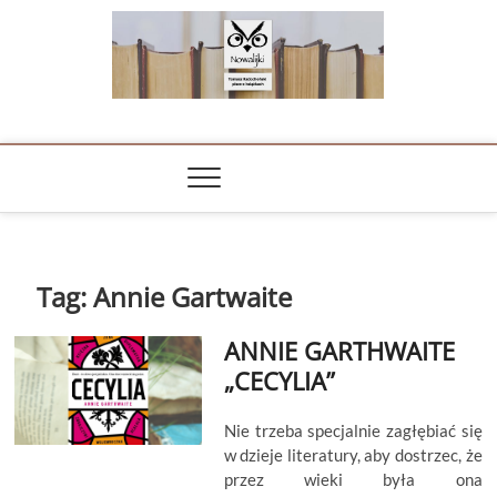
Skip
to
content
NOWALIJKI
TOMASZ RADOCHOŃSKI PISZE O KSIĄŻKACH
Tag:
Annie Gartwaite
ANNIE GARTHWAITE
„CECYLIA”
Nie trzeba specjalnie zagłębiać się
w dzieje literatury, aby dostrzec, że
przez wieki była ona