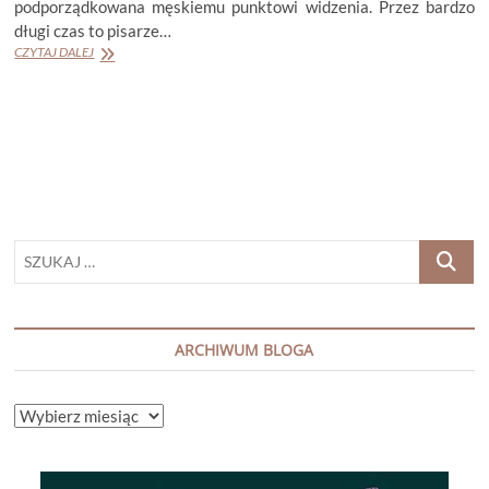
podporządkowana męskiemu punktowi widzenia. Przez bardzo
długi czas to pisarze…
ANNIE
CZYTAJ DALEJ
GARTHWAITE
„CECYLIA”
SZUKAJ
…
ARCHIWUM BLOGA
ARCHIWUM
BLOGA