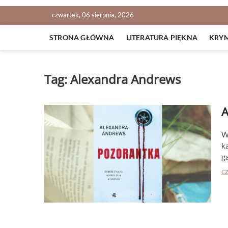
czwartek, 06 sierpnia, 2026
STRONA GŁÓWNA
LITERATURA PIĘKNA
KRY
Tag:
Alexandra Andrews
W
k
g
CZ