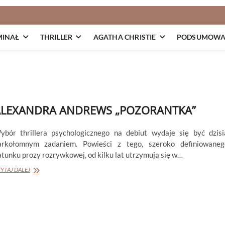
MINAŁ
THRILLER
AGATHA CHRISTIE
PODSUMOWAN
ALEXANDRA ANDREWS „POZORANTKA”
ybór thrillera psychologicznego na debiut wydaje się być dzisi
arkołomnym zadaniem. Powieści z tego, szeroko definiowaneg
atunku prozy rozrywkowej, od kilku lat utrzymują się w…
ALEXANDRA
YTAJ DALEJ
ANDREWS
„POZORANTKA”