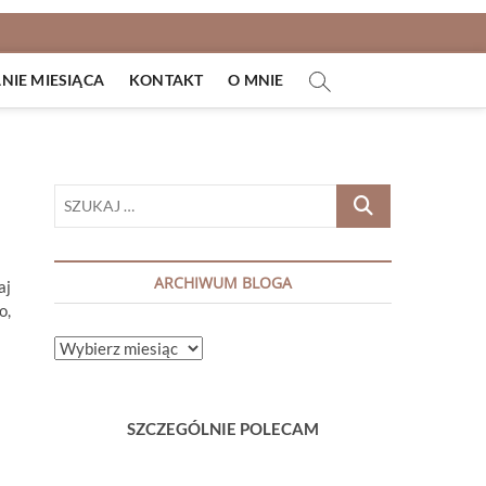
IE MIESIĄCA
KONTAKT
O MNIE
SZUKAJ
…
ARCHIWUM BLOGA
aj
o,
ARCHIWUM
BLOGA
SZCZEGÓLNIE POLECAM