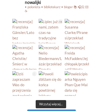
nowalijki
• polonista • bibliotekarz • bloger
📚 🎧📀 🎞️
☕️
Wczytaj więcej...