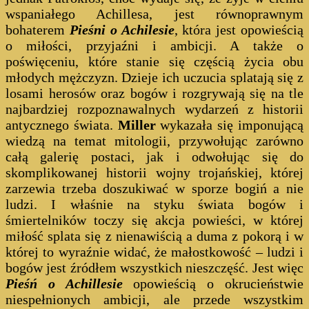
wspaniałego Achillesa, jest równoprawnym
bohaterem
Pieśni o Achilesie
, która jest opowieścią
o miłości, przyjaźni i ambicji. A także o
poświęceniu, które stanie się częścią życia obu
młodych mężczyzn. Dzieje ich uczucia splatają się z
losami herosów oraz bogów i rozgrywają się na tle
najbardziej rozpoznawalnych wydarzeń z historii
antycznego świata.
Miller
wykazała się imponującą
wiedzą na temat mitologii, przywołując zarówno
całą galerię postaci, jak i odwołując się do
skomplikowanej historii wojny trojańskiej, której
zarzewia trzeba doszukiwać w sporze bogiń a nie
ludzi. I właśnie na styku świata bogów i
śmiertelników toczy się akcja powieści, w której
miłość splata się z nienawiścią a duma z pokorą i w
której to wyraźnie widać, że małostkowość – ludzi i
bogów jest źródłem wszystkich nieszczęść. Jest więc
Pieśń o Achillesie
opowieścią o okrucieństwie
niespełnionych ambicji, ale przede wszystkim