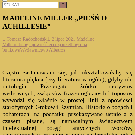
SZUKAJ
…
MADELINE MILLER „PIEŚŃ O
ACHILLESIE”
Tomasz Radochoński
2 lipca 2021
Madeline
Miller
mitologia
powieść
recenzja
retelling
seria
butikowa
Wydawnictwo Albatros
Często zastanawiam się, jak ukształtowałaby się
literatura piękna (czy literatura w ogóle), gdyby nie
mitologia. Przebogate źródło motywów
wędrownych, związków frazeologicznych i toposów
wywodzi się właśnie w prostej linii z opowieści
starożytnych Greków i Rzymian. Historie o bogach i
bohaterach, na początku przekazywane ustnie a z
czasem pisane, są namacalnym świadectwem
intelektualnej potęgi antycznych twórców,
wyczulonych w równym stopniu na tematykę, jak i