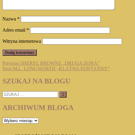
Nazwa
*
Adres email
*
Witryna internetowa
Nawigacja
Previous
Previous
SHERYL BROWNE „DRUGA ŻONA”
Next
post:
Next
M.L. LONGWORTH „KLĄTWA FONTANNY”
wpisu
post:
SZUKAJ NA BLOGU
SZUKAJ
…
ARCHIWUM BLOGA
ARCHIWUM
BLOGA