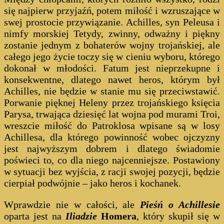
się najpierw przyjaźń, potem miłość i wzruszające w
swej prostocie przywiązanie. Achilles, syn Peleusa i
nimfy morskiej Tetydy, zwinny, odważny i piękny
zostanie jednym z bohaterów wojny trojańskiej, ale
całego jego życie toczy się w cieniu wyboru, którego
dokonał w młodości. Fatum jest nieprzekupne i
konsekwentne, dlatego nawet heros, którym był
Achilles, nie będzie w stanie mu się przeciwstawić.
Porwanie pięknej Heleny przez trojańskiego księcia
Parysa, trwająca dziesięć lat wojna pod murami Troi,
wreszcie miłość do Patroklosa wpisane są w losy
Achillesa, dla którego powinność wobec ojczyzny
jest najwyższym dobrem i dlatego świadomie
poświeci to, co dla niego najcenniejsze. Postawiony
w sytuacji bez wyjścia, z racji swojej pozycji, będzie
cierpiał podwójnie – jako heros i kochanek.
Wprawdzie nie w całości, ale
Pieśń o Achillesie
oparta jest na
Iliadzie
Homera
, który skupił się w