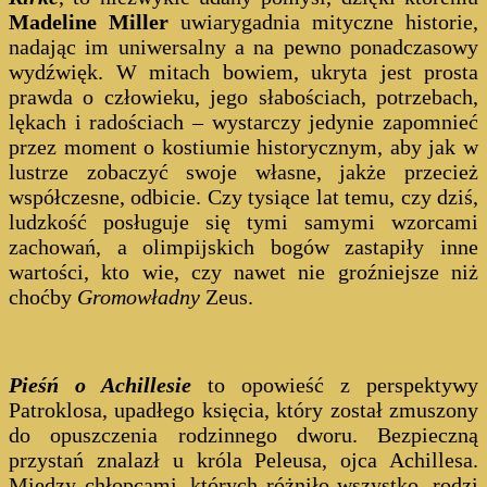
Madeline Miller
uwiarygadnia mityczne historie,
nadając im uniwersalny a na pewno ponadczasowy
wydźwięk. W mitach bowiem, ukryta jest prosta
prawda o człowieku, jego słabościach, potrzebach,
lękach i radościach – wystarczy jedynie zapomnieć
przez moment o kostiumie historycznym, aby jak w
lustrze zobaczyć swoje własne, jakże przecież
współczesne, odbicie. Czy tysiące lat temu, czy dziś,
ludzkość posługuje się tymi samymi wzorcami
zachowań, a olimpijskich bogów zastapiły inne
wartości, kto wie, czy nawet nie groźniejsze niż
choćby
Gromowładny
Zeus.
Pieśń o Achillesie
to opowieść z perspektywy
Patroklosa, upadłego księcia, który został zmuszony
do opuszczenia rodzinnego dworu. Bezpieczną
przystań znalazł u króla Peleusa, ojca Achillesa.
Między chłopcami, których różniło wszystko, rodzi