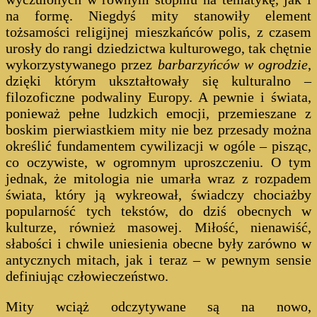
na formę. Niegdyś mity stanowiły element
tożsamości religijnej mieszkańców polis, z czasem
urosły do rangi dziedzictwa kulturowego, tak chętnie
wykorzystywanego przez
barbarzyńców w ogrodzie
,
dzięki którym ukształtowały się kulturalno –
filozoficzne podwaliny Europy. A pewnie i świata,
ponieważ pełne ludzkich emocji, przemieszane z
boskim pierwiastkiem mity nie bez przesady można
określić fundamentem cywilizacji w ogóle – pisząc,
co oczywiste, w ogromnym uproszczeniu. O tym
jednak, że mitologia nie umarła wraz z rozpadem
świata, który ją wykreował, świadczy chociażby
popularność tych tekstów, do dziś obecnych w
kulturze, również masowej. Miłość, nienawiść,
słabości i chwile uniesienia obecne były zarówno w
antycznych mitach, jak i teraz – w pewnym sensie
definiując człowieczeństwo.
Mity wciąż odczytywane są na nowo,