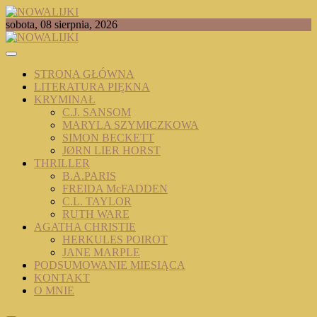
Skip
to
TOMASZ RADOCHOŃSKI PISZE O KSIĄŻKACH
sobota, 08 sierpnia, 2026
content
NOWALIJKI
STRONA GŁÓWNA
LITERATURA PIĘKNA
KRYMINAŁ
C.J. SANSOM
MARYLA SZYMICZKOWA
SIMON BECKETT
JØRN LIER HORST
THRILLER
B.A.PARIS
FREIDA McFADDEN
C.L. TAYLOR
RUTH WARE
AGATHA CHRISTIE
HERKULES POIROT
JANE MARPLE
PODSUMOWANIE MIESIĄCA
KONTAKT
O MNIE