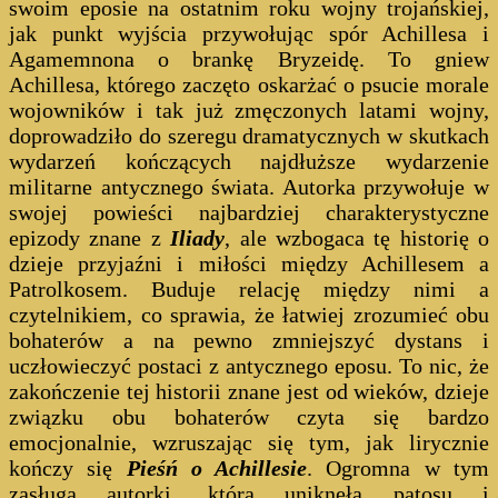
swoim eposie na ostatnim roku wojny trojańskiej,
jak punkt wyjścia przywołując spór Achillesa i
Agamemnona o brankę Bryzeidę. To gniew
Achillesa, którego zaczęto oskarżać o psucie morale
wojowników i tak już zmęczonych latami wojny,
doprowadziło do szeregu dramatycznych w skutkach
wydarzeń kończących najdłuższe wydarzenie
militarne antycznego świata. Autorka przywołuje w
swojej powieści najbardziej charakterystyczne
epizody znane z
Iliady
, ale wzbogaca tę historię o
dzieje przyjaźni i miłości między Achillesem a
Patrolkosem. Buduje relację między nimi a
czytelnikiem, co sprawia, że łatwiej zrozumieć obu
bohaterów a na pewno zmniejszyć dystans i
uczłowieczyć postaci z antycznego eposu. To nic, że
zakończenie tej historii znane jest od wieków, dzieje
związku obu bohaterów czyta się bardzo
emocjonalnie, wzruszając się tym, jak lirycznie
kończy się
Pieśń o Achillesie
. Ogromna w tym
zasługa autorki, która uniknęła patosu i