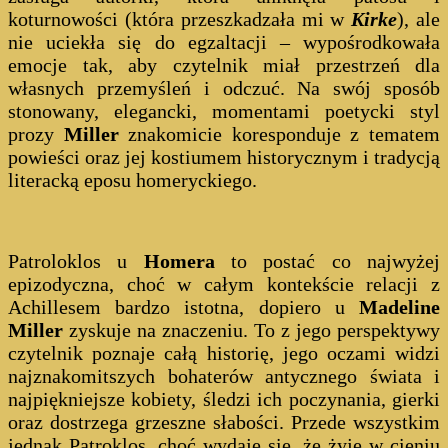
koturnowości (która przeszkadzała mi w
Kirke
), ale
nie uciekła się do egzaltacji – wypośrodkowała
emocje tak, aby czytelnik miał przestrzeń dla
własnych przemyśleń i odczuć. Na swój sposób
stonowany, elegancki, momentami poetycki styl
prozy
Miller
znakomicie koresponduje z tematem
powieści oraz jej kostiumem historycznym i tradycją
literacką eposu homeryckiego.
Patroloklos u
Homera
to postać co najwyżej
epizodyczna, choć w całym kontekście relacji z
Achillesem bardzo istotna, dopiero u
Madeline
Miller
zyskuje na znaczeniu. To z jego perspektywy
czytelnik poznaje całą historię, jego oczami widzi
najznakomitszych bohaterów antycznego świata i
najpiękniejsze kobiety, śledzi ich poczynania, gierki
oraz dostrzega grzeszne słabości. Przede wszystkim
jednak Patroklos, choć wydaje się, że żyje w cieniu