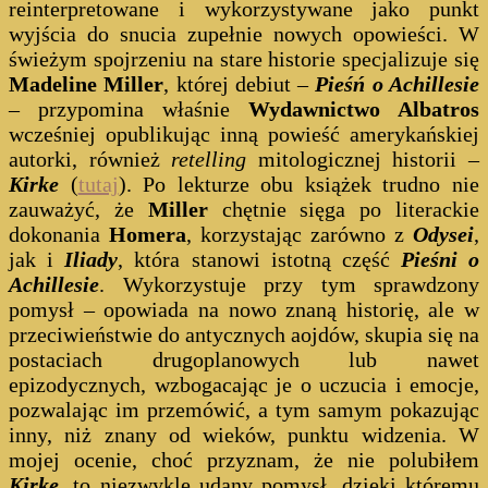
reinterpretowane i wykorzystywane jako punkt
wyjścia do snucia zupełnie nowych opowieści. W
świeżym spojrzeniu na stare historie specjalizuje się
Madeline Miller
, której debiut –
Pieśń o Achillesie
– przypomina właśnie
Wydawnictwo Albatros
wcześniej opublikując inną powieść amerykańskiej
autorki, również
retelling
mitologicznej historii –
Kirke
(
tutaj
). Po lekturze obu książek trudno nie
zauważyć, że
Miller
chętnie sięga po literackie
dokonania
Homera
, korzystając zarówno z
Odysei
,
jak i
Iliady
, która stanowi istotną część
Pieśni o
Achillesie
. Wykorzystuje przy tym sprawdzony
pomysł – opowiada na nowo znaną historię, ale w
przeciwieństwie do antycznych aojdów, skupia się na
postaciach drugoplanowych lub nawet
epizodycznych, wzbogacając je o uczucia i emocje,
pozwalając im przemówić, a tym samym pokazując
inny, niż znany od wieków, punktu widzenia. W
mojej ocenie, choć przyznam, że nie polubiłem
Kirke
, to niezwykle udany pomysł, dzięki któremu