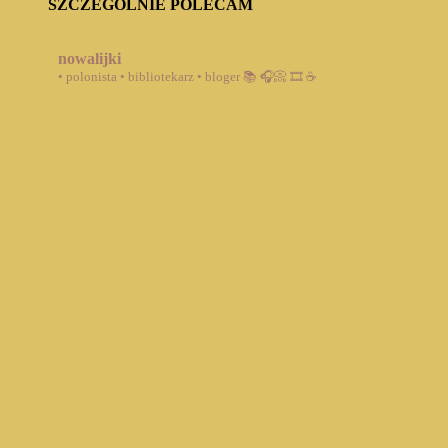
SZCZEGÓLNIE POLECAM
nowalijki
• polonista • bibliotekarz • bloger
📚 🎧📀 🎞️ ☕️