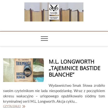
Skip
to
content
NOWALIJKI
TOMASZ RADOCHOŃSKI PISZE O KSIĄŻKACH
M.L. LONGWORTH
„TAJEMNICE BASTIDE
BLANCHE”
Wydawnictwo Smak Słowa zrobiło
swoim czytelnikom nie lada niespodziankę. Wraz z początkiem
okresu wakacyjno – urlopowego opublikowało siódmy tom
kryminalnej serii M.L. Longworth. Akcja cyklu…
M.L.
CZYTAJ DALEJ