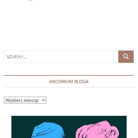
LONGWORTH
„TAJEMNICE
BASTIDE
BLANCHE”
SZUKAJ
…
ARCHIWUM BLOGA
ARCHIWUM
BLOGA