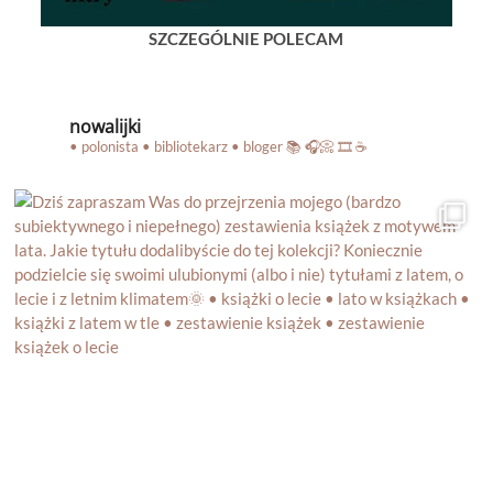
SZCZEGÓLNIE POLECAM
nowalijki
• polonista • bibliotekarz • bloger
📚 🎧📀 🎞️ ☕️