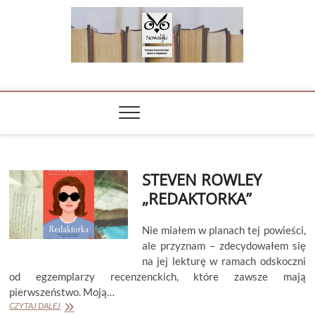
Skip
to
content
NOWALIJKI
TOMASZ RADOCHOŃSKI PISZE O KSIĄŻKACH
STEVEN ROWLEY
„REDAKTORKA”
Nie miałem w planach tej powieści,
ale przyznam – zdecydowałem się
na jej lekturę w ramach odskoczni
od egzemplarzy recenzenckich, które zawsze mają
pierwszeństwo. Moją…
STEVEN
CZYTAJ DALEJ