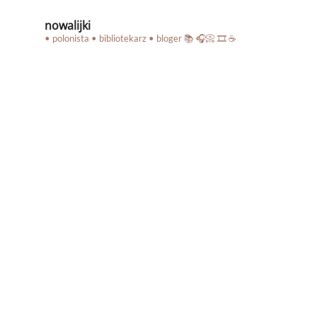
nowalijki
• polonista • bibliotekarz • bloger
📚 🎧📀 🎞️ ☕️