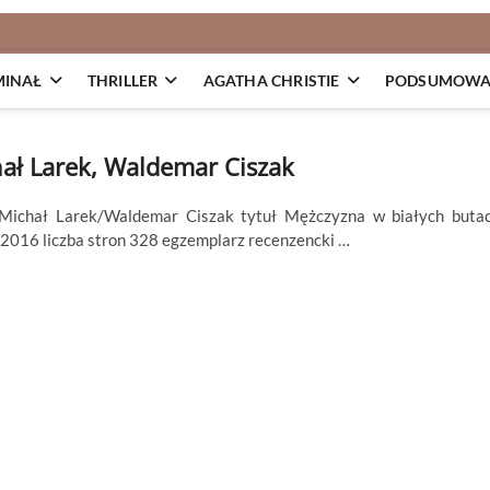
MINAŁ
THRILLER
AGATHA CHRISTIE
PODSUMOWAN
ał Larek, Waldemar Ciszak
y Michał Larek/Waldemar Ciszak tytuł Mężczyzna w białych buta
2016 liczba stron 328 egzemplarz recenzencki …