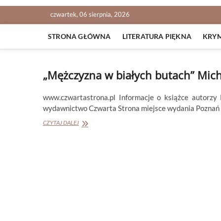
czwartek, 06 sierpnia, 2026
STRONA GŁÓWNA
LITERATURA PIĘKNA
KRY
„Mężczyzna w białych butach” Mich
www.czwartastrona.pl Informacje o książce autorz
wydawnictwo Czwarta Strona miejsce wydania Poznań 
„Mężczyzna
CZYTAJ DALEJ
w
białych
butach”
Michał
Larek,
Waldemar
Ciszak