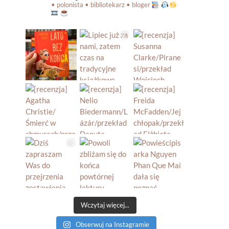
• polonista • bibliotekarz • bloger
Wczytaj więcej...
Obserwuj na Instagramie