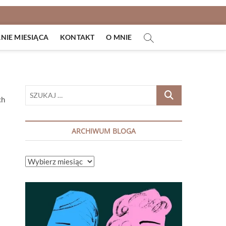
IE MIESIĄCA
KONTAKT
O MNIE
SZUKAJ
ch
…
ARCHIWUM BLOGA
ARCHIWUM
BLOGA