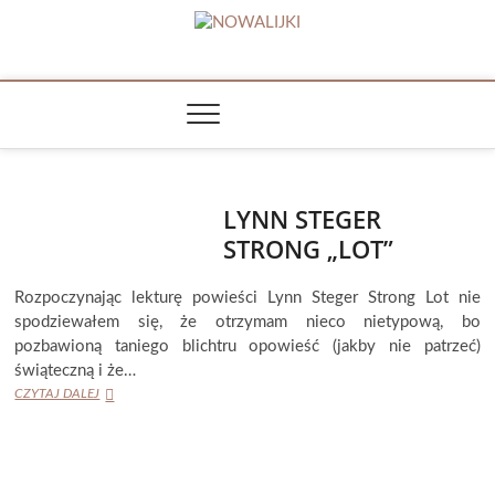
Skip
to
NOWALIJKI
content
TOMASZ RADOCHOŃSKI PISZE O KSIĄŻKACH
LYNN STEGER
STRONG „LOT”
Rozpoczynając lekturę powieści Lynn Steger Strong Lot nie
spodziewałem się, że otrzymam nieco nietypową, bo
pozbawioną taniego blichtru opowieść (jakby nie patrzeć)
świąteczną i że…
LYNN
CZYTAJ DALEJ
STEGER
STRONG
„LOT”