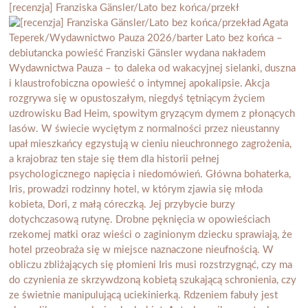
[recenzja] Franziska Gänsler/Lato bez końca/przekł