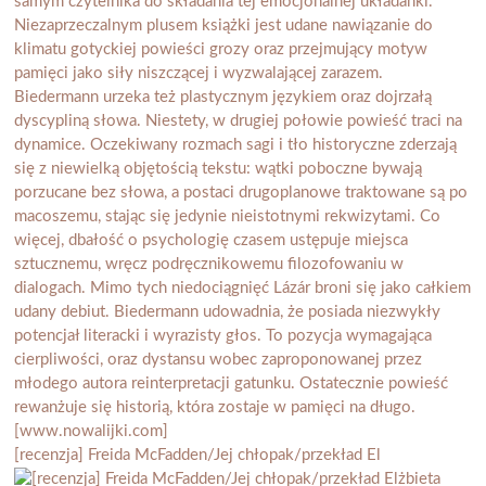
[recenzja] Freida McFadden/Jej chłopak/przekład El