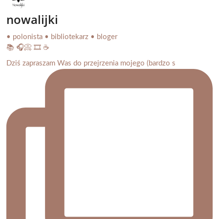
nowalijki
• polonista • bibliotekarz • bloger
📚 🎧📀 🎞️ ☕️
Dziś zapraszam Was do przejrzenia mojego (bardzo s