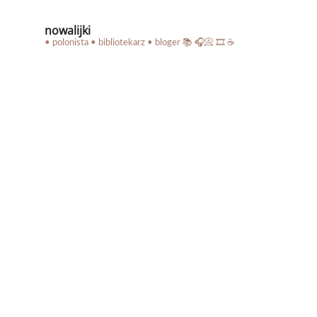
nowalijki
• polonista • bibliotekarz • bloger
📚 🎧📀 🎞️ ☕️