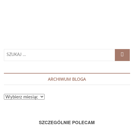
ROSE
„PERFEKCYJNE
MAŁŻEŃSTWO”
SZUKAJ
…
ARCHIWUM BLOGA
ARCHIWUM
BLOGA
SZCZEGÓLNIE POLECAM