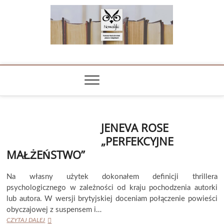
Skip
to
content
NOWALIJKI
TOMASZ RADOCHOŃSKI PISZE O KSIĄŻKACH
JENEVA ROSE
„PERFEKCYJNE
MAŁŻEŃSTWO”
Na własny użytek dokonałem definicji thrillera
psychologicznego w zależności od kraju pochodzenia autorki
lub autora. W wersji brytyjskiej doceniam połączenie powieści
obyczajowej z suspensem i…
JENEVA
CZYTAJ DALEJ