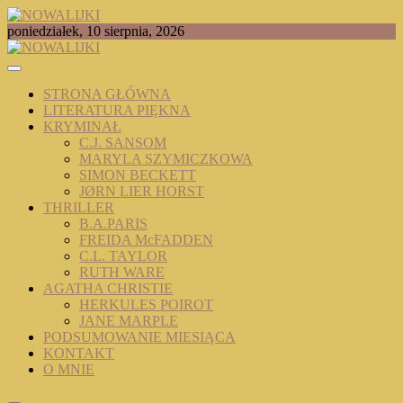
Skip
to
TOMASZ RADOCHOŃSKI PISZE O KSIĄŻKACH
poniedziałek, 10 sierpnia, 2026
content
NOWALIJKI
STRONA GŁÓWNA
LITERATURA PIĘKNA
KRYMINAŁ
C.J. SANSOM
MARYLA SZYMICZKOWA
SIMON BECKETT
JØRN LIER HORST
THRILLER
B.A.PARIS
FREIDA McFADDEN
C.L. TAYLOR
RUTH WARE
AGATHA CHRISTIE
HERKULES POIROT
JANE MARPLE
PODSUMOWANIE MIESIĄCA
KONTAKT
O MNIE