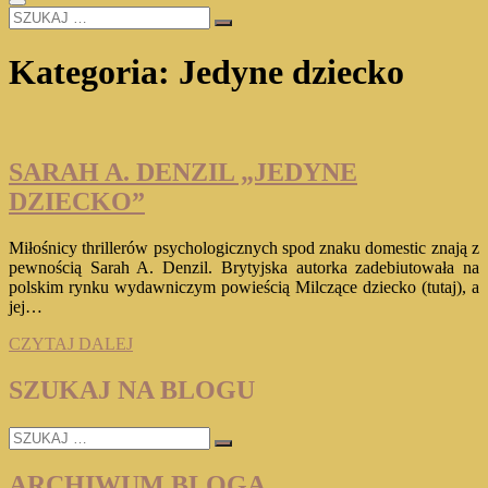
SZUKAJ
…
Kategoria:
Jedyne dziecko
SARAH A. DENZIL „JEDYNE
DZIECKO”
Miłośnicy thrillerów psychologicznych spod znaku domestic znają z
pewnością Sarah A. Denzil. Brytyjska autorka zadebiutowała na
polskim rynku wydawniczym powieścią Milczące dziecko (tutaj), a
jej…
SARAH
CZYTAJ DALEJ
A.
DENZIL
SZUKAJ NA BLOGU
„JEDYNE
DZIECKO”
SZUKAJ
…
ARCHIWUM BLOGA