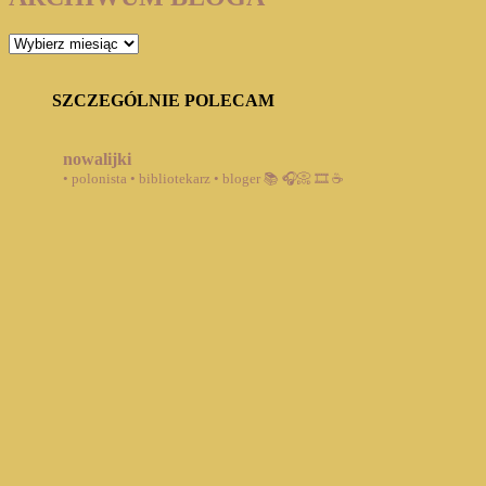
ARCHIWUM
BLOGA
SZCZEGÓLNIE POLECAM
nowalijki
• polonista • bibliotekarz • bloger
📚 🎧📀 🎞️ ☕️