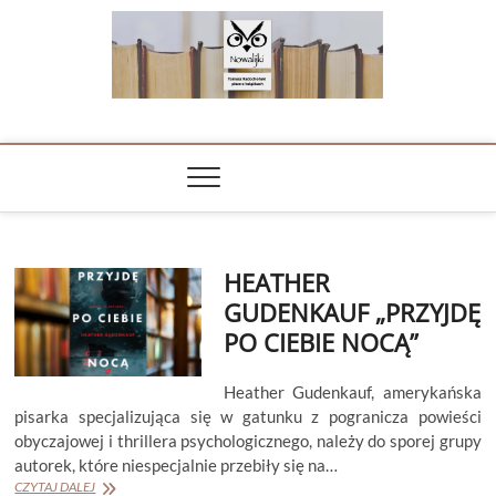
Skip
to
content
NOWALIJKI
TOMASZ RADOCHOŃSKI PISZE O KSIĄŻKACH
HEATHER
GUDENKAUF „PRZYJDĘ
PO CIEBIE NOCĄ”
Heather Gudenkauf, amerykańska
pisarka specjalizująca się w gatunku z pogranicza powieści
obyczajowej i thrillera psychologicznego, należy do sporej grupy
autorek, które niespecjalnie przebiły się na…
HEATHER
CZYTAJ DALEJ