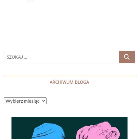
GUDENKAUF
„PRZYJDĘ
PO
CIEBIE
NOCĄ”
SZUKAJ
…
ARCHIWUM BLOGA
ARCHIWUM
BLOGA