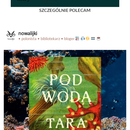
SZCZEGÓLNIE POLECAM
nowalijki
• polonista • bibliotekarz • bloger