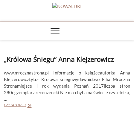
Skip
to
NOWALIJKI
content
TOMASZ RADOCHOŃSKI PISZE O KSIĄŻKACH
„Królowa Śniegu” Anna Klejzerowicz
www.mrocznastrona.pl Informacje o książceautorka Anna
Klejzerowicztytuł Królowa śnieguwydawnictwo Filia Mroczna
Stronamiejsce i rok wydania Poznań 2017liczba stron
280egzemplarz recenzencki Nie ma chyba na świecie czytelnika,
…
„Królowa
CZYTAJ DALEJ
Śniegu”
Anna
Klejzerowicz