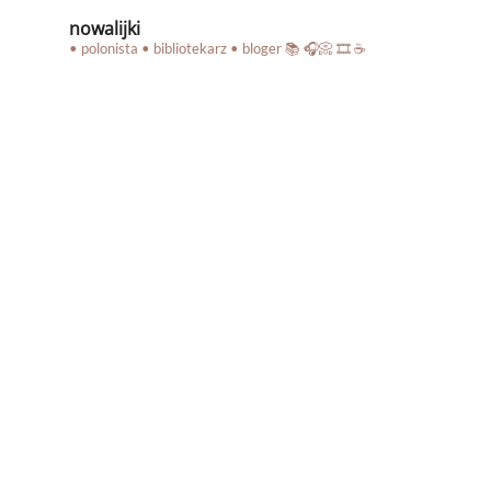
nowalijki
• polonista • bibliotekarz • bloger
📚 🎧📀 🎞️ ☕️