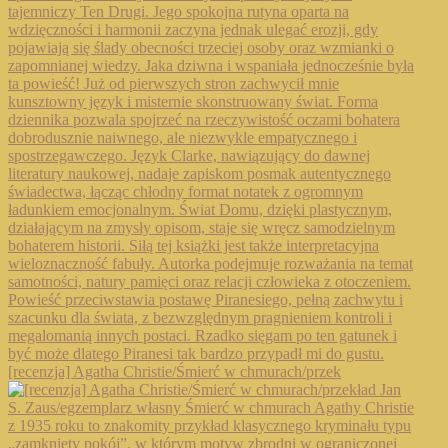
[recenzja] Agatha Christie/Śmierć w chmurach/przek