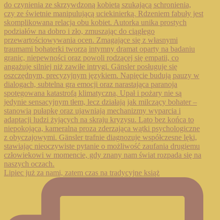
Lipiec już za nami, zatem czas na tradycyjne książ