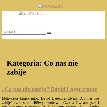
Skip
to
TOMASZ RADOCHOŃSKI PISZE O KSIĄŻKACH
content
NOWALIJKI
SZUKAJ
…
Kategoria:
Co nas nie
zabije
„Co nas nie zabije” David Lagercrantz
Metryczka książkiautor: David Lagercrantztytuł: „Co nas nie
zabije”liczba stron: 499wydawnictwo: Czarna Owcamiejsce i
rok wydania: Warszawa 2015 Miliony czytelników i fanów