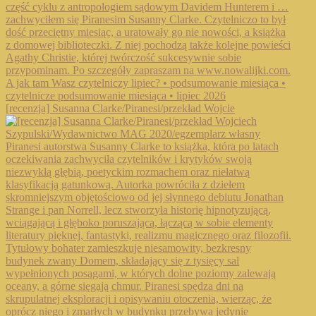
[recenzja] Susanna Clarke/Piranesi/przekład Wojcie