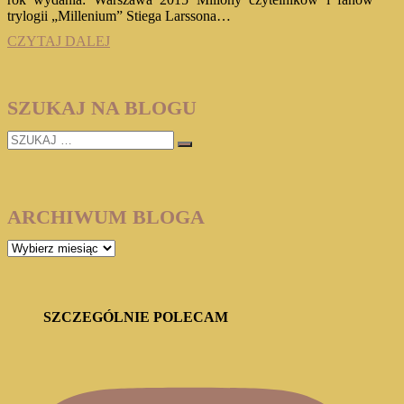
trylogii „Millenium” Stiega Larssona…
„Co
CZYTAJ DALEJ
nas
nie
zabije”
SZUKAJ NA BLOGU
David
Lagercrantz
SZUKAJ
…
ARCHIWUM BLOGA
ARCHIWUM
BLOGA
SZCZEGÓLNIE POLECAM