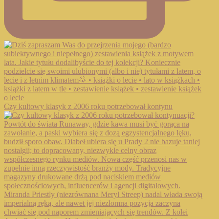
Czy kultowy klasyk z 2006 roku potrzebował kontynu