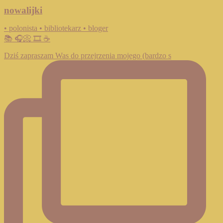
nowalijki
• polonista • bibliotekarz • bloger
📚 🎧📀 🎞️ ☕️
Dziś zapraszam Was do przejrzenia mojego (bardzo s