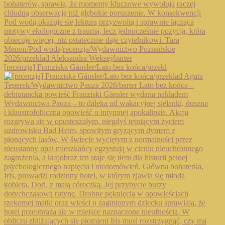
[recenzja] Franziska Gänsler/Lato bez końca/przekł