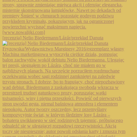
[recenzja] Nelio Biedermann/Lázár/przekład Danuta