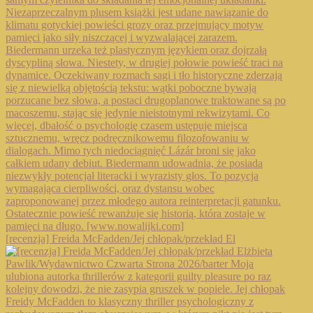
[recenzja] Freida McFadden/Jej chłopak/przekład El