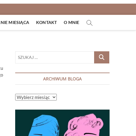
IE MIESIĄCA
KONTAKT
O MNIE
SZUKAJ
…
tu
go
ARCHIWUM BLOGA
ARCHIWUM
BLOGA