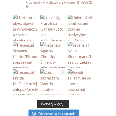
• polonista • bibliotekarz • bloger
📚 🎧📀 🎞️
☕️
Wczytaj więcej...
Obserwuj na Instagramie