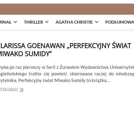
MINAŁ
THRILLER
AGATHA CHRISTIE
PODSUMOWAN
LARISSA GOENAWAN „PERFEKCYJNY ŚWIAT
IWAKO SUMIDY”
hyba po raz pierwszy w Serii z Żurawiem Wydawnictwa Uniwersyte
agiellońskiego trafiła się powieść skierowana raczej do młodsze
zytelnika. Perfekcyjny świat Miwako Sumidy to książka…
CLARISSA
YTAJ DALEJ
GOENAWAN
„PERFEKCYJNY
ŚWIAT
MIWAKO
SUMIDY”