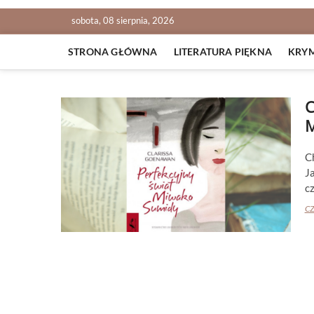
sobota, 08 sierpnia, 2026
STRONA GŁÓWNA
LITERATURA PIĘKNA
KRY
C
M
C
J
c
CZ