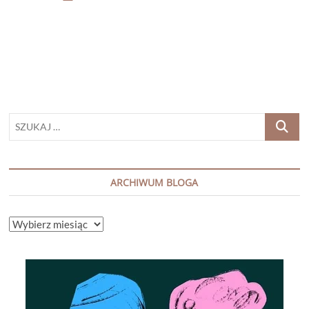
CHAPARRO
„NIE
JESTEM
POTWOREM”
SZUKAJ
…
ARCHIWUM BLOGA
ARCHIWUM
BLOGA