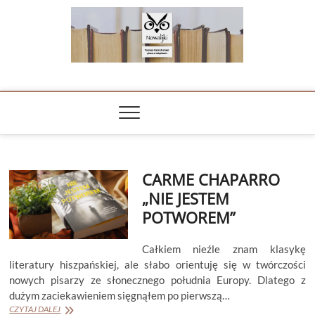
Skip
to
content
NOWALIJKI
TOMASZ RADOCHOŃSKI PISZE O KSIĄŻKACH
CARME CHAPARRO
„NIE JESTEM
POTWOREM”
Całkiem nieźle znam klasykę
literatury hiszpańskiej, ale słabo orientuję się w twórczości
nowych pisarzy ze słonecznego południa Europy. Dlatego z
dużym zaciekawieniem sięgnąłem po pierwszą…
CARME
CZYTAJ DALEJ