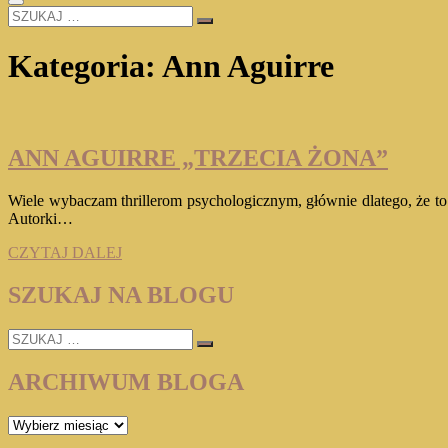
SZUKAJ
…
Kategoria:
Ann Aguirre
ANN AGUIRRE „TRZECIA ŻONA”
Wiele wybaczam thrillerom psychologicznym, głównie dlatego, że t
Autorki…
ANN
CZYTAJ DALEJ
AGUIRRE
„TRZECIA
SZUKAJ NA BLOGU
ŻONA”
SZUKAJ
…
ARCHIWUM BLOGA
ARCHIWUM
BLOGA