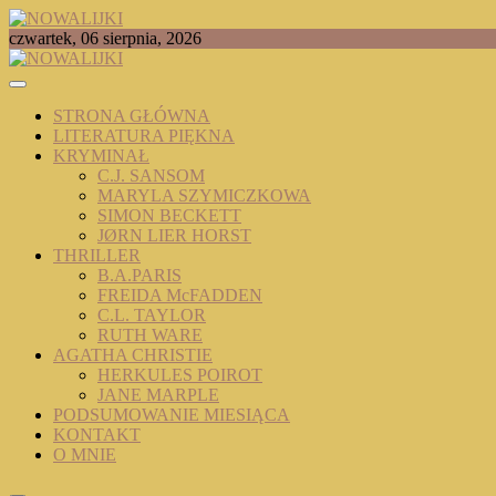
Skip
to
TOMASZ RADOCHOŃSKI PISZE O KSIĄŻKACH
czwartek, 06 sierpnia, 2026
content
NOWALIJKI
STRONA GŁÓWNA
LITERATURA PIĘKNA
KRYMINAŁ
C.J. SANSOM
MARYLA SZYMICZKOWA
SIMON BECKETT
JØRN LIER HORST
THRILLER
B.A.PARIS
FREIDA McFADDEN
C.L. TAYLOR
RUTH WARE
AGATHA CHRISTIE
HERKULES POIROT
JANE MARPLE
PODSUMOWANIE MIESIĄCA
KONTAKT
O MNIE