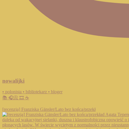
nowalijki
• polonista • bibliotekarz • bloger
📚 🎧📀 🎞️ ☕️
[recenzja] Franziska Gänsler/Lato bez końca/przekł