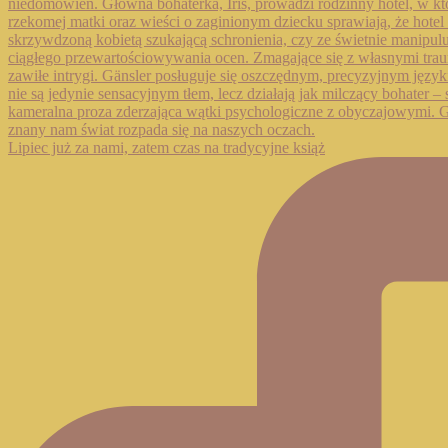
Lipiec już za nami, zatem czas na tradycyjne książ