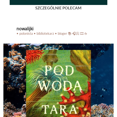
SZCZEGÓLNIE POLECAM
nowalijki
• polonista • bibliotekarz • bloger
📚 🎧📀 🎞️ ☕️