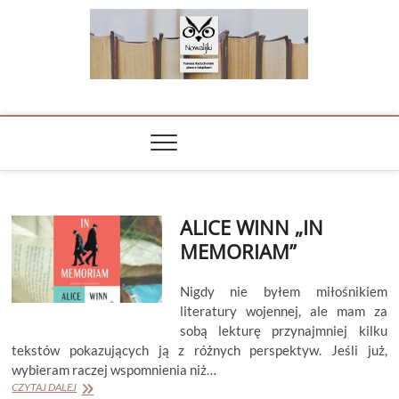
Skip
to
content
NOWALIJKI
TOMASZ RADOCHOŃSKI PISZE O KSIĄŻKACH
ALICE WINN „IN
MEMORIAM”
Nigdy nie byłem miłośnikiem
literatury wojennej, ale mam za
sobą lekturę przynajmniej kilku
tekstów pokazujących ją z różnych perspektyw. Jeśli już,
wybieram raczej wspomnienia niż…
ALICE
CZYTAJ DALEJ