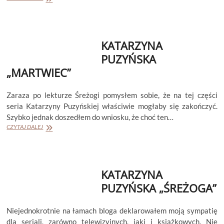
WARE
„DZIEWCZYNA
Z
KABINY
KATARZYNA
NR
10”
PUZYŃSKA
(LO
„MARTWIEC”
BLACKLOCK
#1)
Zaraza po lekturze Śreżogi pomysłem sobie, że na tej części
seria Katarzyny Puzyńskiej właściwie mogłaby się zakończyć.
Szybko jednak doszedłem do wniosku, że choć ten…
KATARZYNA
CZYTAJ DALEJ
PUZYŃSKA
„MARTWIEC”
KATARZYNA
PUZYŃSKA „ŚREŻOGA”
Niejednokrotnie na łamach bloga deklarowałem moją sympatię
dla seriali, zarówno telewizyjnych, jaki i książkowych. Nie