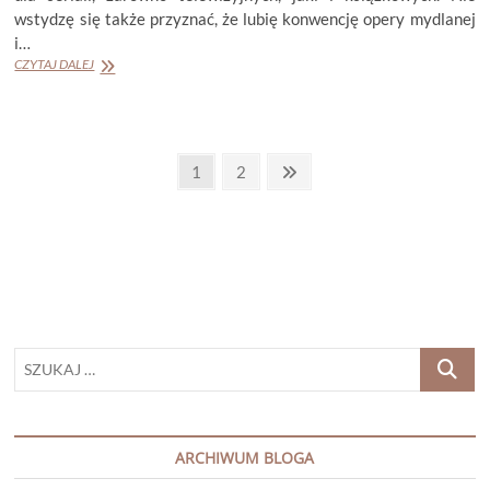
wstydzę się także przyznać, że lubię konwencję opery mydlanej
i…
KATARZYNA
CZYTAJ DALEJ
PUZYŃSKA
„ŚREŻOGA”
Stronicowanie
Page
Page
Next
1
2
page
wpisów
SZUKAJ
…
ARCHIWUM BLOGA