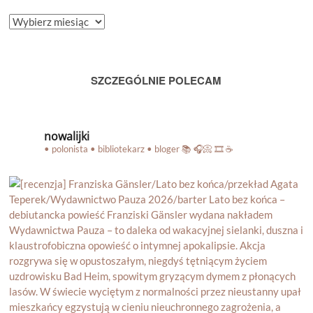
ARCHIWUM
BLOGA
SZCZEGÓLNIE POLECAM
nowalijki
• polonista • bibliotekarz • bloger
📚 🎧📀 🎞️ ☕️