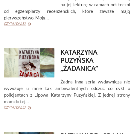
na jej lekturę w ramach odskoczni
od egzemplarzy recenzenckich, które zawsze mają
pierwszeństwo. Moją…
STEVEN
CZYTAJ DALEJ
ROWLEY
„REDAKTORKA”
KATARZYNA
PUZYŃSKA
„ŻADANICA”
Żadna inna seria wydawnicza nie
wywołuje u mnie tak ambiwalentnych odczuć co cykl o
policjantach z Lipowa Katarzyny Puzyńskiej. Z jednej strony
mam do tej…
KATARZYNA
CZYTAJ DALEJ
PUZYŃSKA
„ŻADANICA”