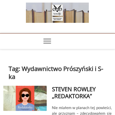
Skip
to
content
NOWALIJKI
TOMASZ RADOCHOŃSKI PISZE O KSIĄŻKACH
Tag:
Wydawnictwo Prószyński i S-
ka
STEVEN ROWLEY
„REDAKTORKA”
Nie miałem w planach tej powieści,
ale przyznam – zdecydowałem się