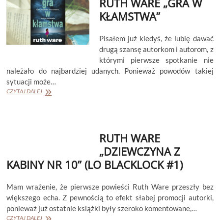
RUTH WARE „GRA W
KŁAMSTWA”
Pisałem już kiedyś, że lubię dawać
drugą szansę autorkom i autorom, z
którymi pierwsze spotkanie nie
należało do najbardziej udanych. Ponieważ powodów takiej
sytuacji może…
RUTH
CZYTAJ DALEJ
WARE
„GRA
W
KŁAMSTWA”
RUTH WARE
„DZIEWCZYNA Z
KABINY NR 10” (LO BLACKLOCK #1)
Mam wrażenie, że pierwsze powieści Ruth Ware przeszły bez
większego echa. Z pewnością to efekt słabej promocji autorki,
ponieważ już ostatnie książki były szeroko komentowane,…
RUTH
CZYTAJ DALEJ