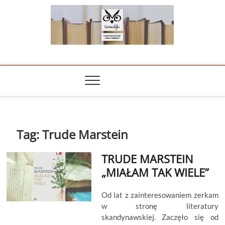
Skip
to
content
NOWALIJKI
TOMASZ RADOCHOŃSKI PISZE O KSIĄŻKACH
Tag:
Trude Marstein
TRUDE MARSTEIN
„MIAŁAM TAK WIELE”
Od lat z zainteresowaniem zerkam
w stronę literatury
skandynawskiej. Zaczęło się od