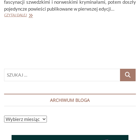
fascynacji szwedzkimi i norweskimi kryminałami, potem doszły
pojedyncze powieści publikowane w pierwszej edycji…
TRUDE
CZYTAJ DALEJ
MARSTEIN
„MIAŁAM
TAK
WIELE”
SZUKAJ
…
ARCHIWUM BLOGA
ARCHIWUM
BLOGA